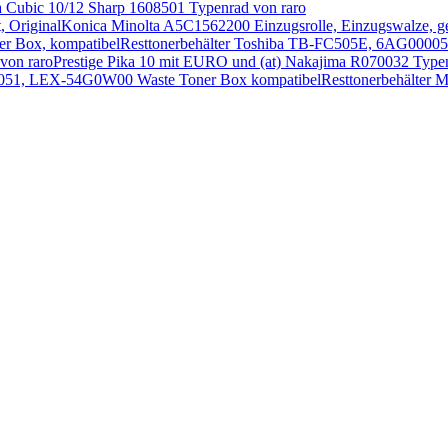
a Cubic 10/12 Sharp 1608501 Typenrad von raro
Konica Minolta A5C1562200 Einzugsrolle, Einzugswalze, geri
Resttonerbehälter Toshiba TB-FC505E, 6AG00005
Prestige Pika 10 mit EURO und (at) Nakajima R070032 Typen
Resttonerbehält