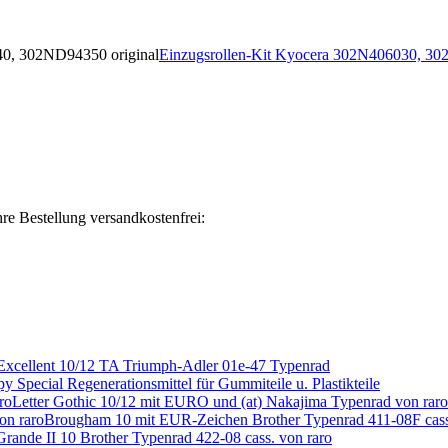
Einzugsrollen-Kit Kyocera 302N406030, 3
re Bestellung versandkostenfrei:
Excellent 10/12 TA Triumph-Adler 01e-47 Typenrad
y Special Regenerationsmittel für Gummiteile u. Plastikteile
Letter Gothic 10/12 mit EURO und (at) Nakajima Typenrad von raro
Brougham 10 mit EUR-Zeichen Brother Typenrad 411-08F cass
Grande II 10 Brother Typenrad 422-08 cass. von raro