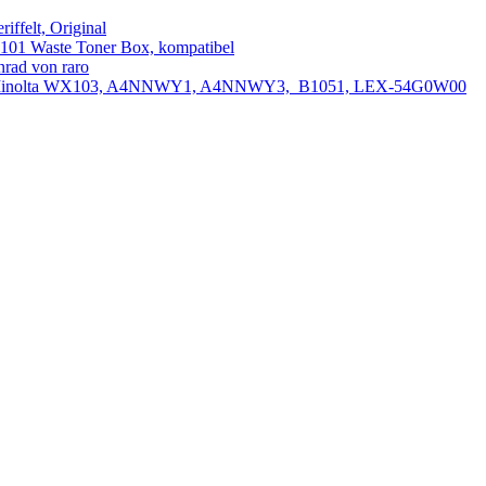
ffelt, Original
101 Waste Toner Box, kompatibel
rad von raro
er Minolta WX103, A4NNWY1, A4NNWY3, B1051, LEX-54G0W00