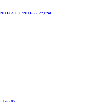
02ND94340, 302ND94350 original
. von raro