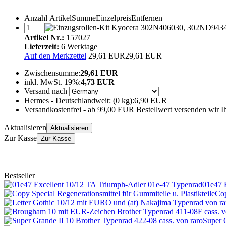
Anzahl
Artikel
Summe
Einzelpreis
Entfernen
Artikel Nr.:
157027
Lieferzeit:
6 Werktage
Auf den Merkzettel
29,61 EUR
29,61 EUR
Zwischensumme:
29,61 EUR
inkl. MwSt. 19%:
4,73 EUR
Versand nach
Hermes - Deutschlandweit: (0 kg):
6,90 EUR
Versandkostenfrei - ab 99,00 EUR Bestellwert versenden wir Ih
Aktualisieren
Aktualisieren
Zur Kasse
Zur Kasse
Bestseller
01e47 
Cop
Super 