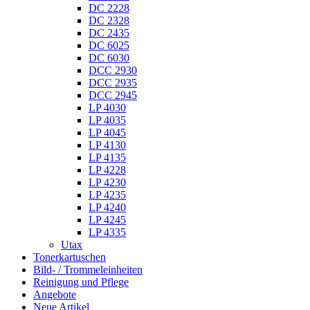
DC 2228
DC 2328
DC 2435
DC 6025
DC 6030
DCC 2930
DCC 2935
DCC 2945
LP 4030
LP 4035
LP 4045
LP 4130
LP 4135
LP 4228
LP 4230
LP 4235
LP 4240
LP 4245
LP 4335
Utax
Tonerkartuschen
Bild- / Trommeleinheiten
Reinigung und Pflege
Angebote
Neue Artikel