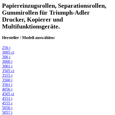
Papiereinzugsrollen,
Separationsrollen,
Gummirollen
für Triumph-Adler
Drucker, Kopierer und
Multifunktionsgeräte.
Hersteller / Modell auswählen:
256 i
3005 ci
306 i
3060 i
3061 i
3505 ci
3555 i
3560 i
3561 i
4056 i
4505 ci
4551 i
4555 i
5056 i
5057 i