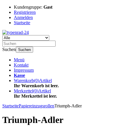
Kundengruppe:
Gast
Registrieren
Anmelden
Startseite
Suchen
Suchen
Menü
Kontakt
Impressum
Kasse
Warenkorb
(
0
)
Artikel
Ihr Warenkorb ist leer.
Merkzettel
(
0
)
Artikel
Ihr Merkzettel ist leer.
Startseite
Papiereinzugsrollen
Triumph-Adler
Triumph-Adler