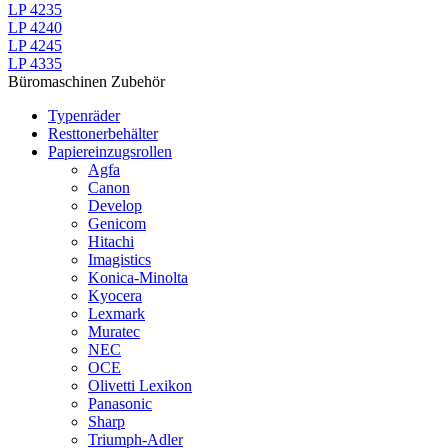
LP 4235
LP 4240
LP 4245
LP 4335
Büromaschinen Zubehör
Typenräder
Resttonerbehälter
Papiereinzugsrollen
Agfa
Canon
Develop
Genicom
Hitachi
Imagistics
Konica-Minolta
Kyocera
Lexmark
Muratec
NEC
OCE
Olivetti Lexikon
Panasonic
Sharp
Triumph-Adler