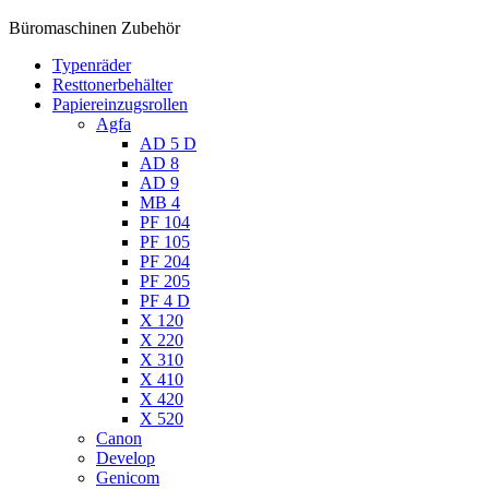
Büromaschinen Zubehör
Typenräder
Resttonerbehälter
Papiereinzugsrollen
Agfa
AD 5 D
AD 8
AD 9
MB 4
PF 104
PF 105
PF 204
PF 205
PF 4 D
X 120
X 220
X 310
X 410
X 420
X 520
Canon
Develop
Genicom