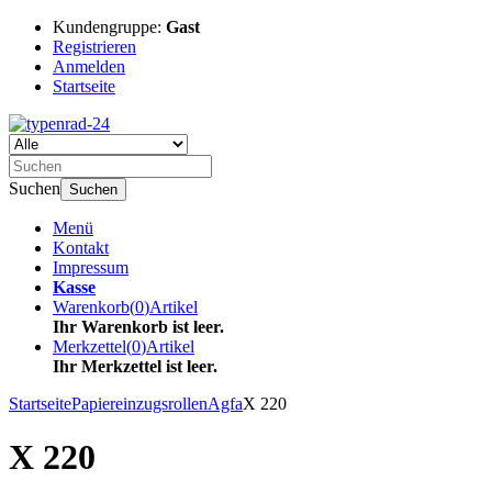
Kundengruppe:
Gast
Registrieren
Anmelden
Startseite
Suchen
Suchen
Menü
Kontakt
Impressum
Kasse
Warenkorb
(
0
)
Artikel
Ihr Warenkorb ist leer.
Merkzettel
(
0
)
Artikel
Ihr Merkzettel ist leer.
Startseite
Papiereinzugsrollen
Agfa
X 220
X 220