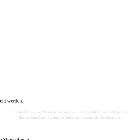
ellt werden.
Alle Markennamen, Warenzeichen sowie sä
mtliche Produktbilder sind Eigentum
Ihrer rechtmäßigen Eigentümer und dienen hier nur der Beschreibung.
e Shopsoftware