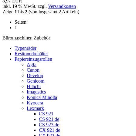
8,97 EUR
inkl. 19 % MwSt. zzgl.
Versandkosten
Zeige
1
bis
2
(von insgesamt
2
Artikeln)
Seiten:
1
Büromaschinen Zubehör
Typenräder
Resttonerbehälter
Papiereinzugsrollen
Agfa
Canon
Develop
Genicom
Hitachi
Imagistics
Konica-Minolta
Kyocera
Lexmark
CS 921
CS 921 de
CS 923 de
CX 921 de
CX 922 de