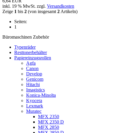
6,64 EUR
inkl. 19 % MwSt. zzgl.
Versandkosten
Zeige
1
bis
2
(von insgesamt
2
Artikeln)
Seiten:
1
Büromaschinen Zubehör
Typenräder
Resttonerbehälter
Papiereinzugsrollen
Agfa
Canon
Develop
Genicom
Hitachi
Imagistics
Konica-Minolta
Kyocera
Lexmark
Muratec
MFX 2350
MFX 2350 D
MFX 2850
MFX 2850 D