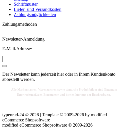
Schriftmuster
Liefer- und Versandkosten
Zahlungsmöglichkeiten
Zahlungsmethoden
Newsletter-Anmeldung
E-Mail-Adresse:
Der Newsletter kann jederzeit hier oder in Ihrem Kundenkonto
abbestellt werden.
Alle Markennamen, Warenzeichen sowie sä
mtliche Produktbilder sind Eigentum
Ihrer rechtmäßigen Eigentümer und dienen hier nur der Beschreibung.
typenrad-24 © 2026 | Template © 2009-2026 by
mod
ified
eCommerce Shopsoftware
mod
ified eCommerce Shopsoftware © 2009-2026