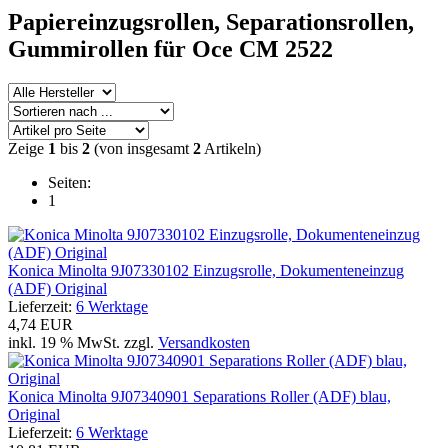
Papiereinzugsrollen,
Separationsrollen,
Gummirollen
für Oce CM 2522
Zeige
1
bis
2
(von insgesamt
2
Artikeln)
Seiten:
1
Konica Minolta 9J07330102 Einzugsrolle, Dokumenteneinzug
(ADF) Original
Lieferzeit:
6 Werktage
4,74 EUR
inkl. 19 % MwSt. zzgl.
Versandkosten
Konica Minolta 9J07340901 Separations Roller (ADF) blau,
Original
Lieferzeit:
6 Werktage