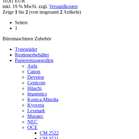
10,81 EUR
inkl. 19 % MwSt. zzgl.
Versandkosten
Zeige
1
bis
2
(von insgesamt
2
Artikeln)
Seiten:
1
Büromaschinen Zubehör
Typenräder
Resttonerbehälter
Papiereinzugsrollen
Agfa
Canon
Develop
Genicom
Hitachi
Imagistics
Konica-Minolta
Kyocera
Lexmark
Muratec
NEC
OCE
CM 2522
CM 3521