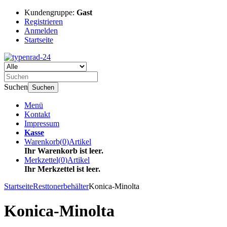
Kundengruppe:
Gast
Registrieren
Anmelden
Startseite
Suchen
Suchen
Menü
Kontakt
Impressum
Kasse
Warenkorb
(
0
)
Artikel
Ihr Warenkorb ist leer.
Merkzettel
(
0
)
Artikel
Ihr Merkzettel ist leer.
Startseite
Resttonerbehälter
Konica-Minolta
Konica-Minolta