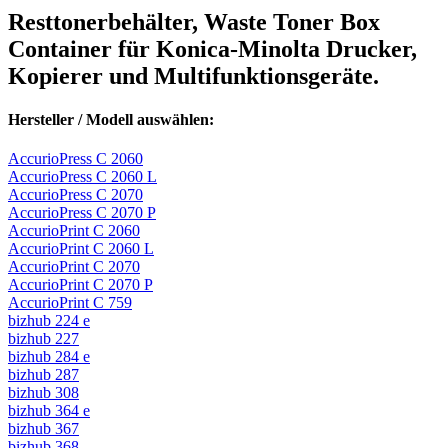
Resttonerbehälter, Waste Toner Box
Container für Konica-Minolta Drucker,
Kopierer und Multifunktionsgeräte.
Hersteller / Modell auswählen:
AccurioPress C 2060
AccurioPress C 2060 L
AccurioPress C 2070
AccurioPress C 2070 P
AccurioPrint C 2060
AccurioPrint C 2060 L
AccurioPrint C 2070
AccurioPrint C 2070 P
AccurioPrint C 759
bizhub 224 e
bizhub 227
bizhub 284 e
bizhub 287
bizhub 308
bizhub 364 e
bizhub 367
bizhub 368