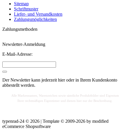
Sitemap
Schriftmuster
Liefer- und Versandkosten
Zahlungsmöglichkeiten
Zahlungsmethoden
Newsletter-Anmeldung
E-Mail-Adresse:
Der Newsletter kann jederzeit hier oder in Ihrem Kundenkonto
abbestellt werden.
Alle Markennamen, Warenzeichen sowie sä
mtliche Produktbilder sind Eigentum
Ihrer rechtmäßigen Eigentümer und dienen hier nur der Beschreibung.
typenrad-24 © 2026 | Template © 2009-2026 by
mod
ified
eCommerce Shopsoftware