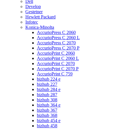
Dell
Develop
Gestetner
Hewlett Packard
Infotec
Konica-Minolta
AccurioPress C 2060
AccurioPress C 2060 L
AccurioPress C 2070
AccurioPress C 2070 P
AccurioPrint C 2060
AccurioPrint C 2060 L
AccurioPrint C 2070
AccurioPrint C 2070 P
AccurioPrint C 759
bizhub 224 e
bizhub 227
bizhub 284 e
bizhub 287
bizhub 308
bizhub 364 e
bizhub 367
bizhub 368
bizhub 454 e
bizhub 458