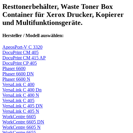
Resttonerbehälter, Waste Toner Box
Container für Xerox Drucker, Kopierer
und Multifunktionsgeräte.
Hersteller / Modell auswählen:
ApeosPort-V C 3320
DocuPrint CM 405
DocuPrint CM 415 AP
DocuPrint CP 405
Phaser 6600
Phaser 6600 DN
Phaser 6600 N
VersaLink C 400
VersaLink C 400 Dn
VersaLink C 400 N
VersaLink C 405
VersaLink C 405 DN
VersaLink C 405 N
WorkCentre 6605
WorkCentre 6605 DN
WorkCentre 6605 N
WorkCentre 6655