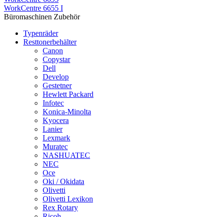
WorkCentre 6655 I
Büromaschinen Zubehör
Typenräder
Resttonerbehälter
Canon
Copystar
Dell
Develop
Gestetner
Hewlett Packard
Infotec
Konica-Minolta
Kyocera
Lanier
Lexmark
Muratec
NASHUATEC
NEC
Oce
Oki / Okidata
Olivetti
Olivetti Lexikon
Rex Rotary
Ricoh