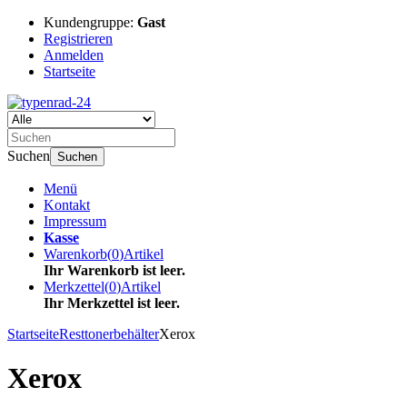
Kundengruppe:
Gast
Registrieren
Anmelden
Startseite
Suchen
Suchen
Menü
Kontakt
Impressum
Kasse
Warenkorb
(
0
)
Artikel
Ihr Warenkorb ist leer.
Merkzettel
(
0
)
Artikel
Ihr Merkzettel ist leer.
Startseite
Resttonerbehälter
Xerox
Xerox