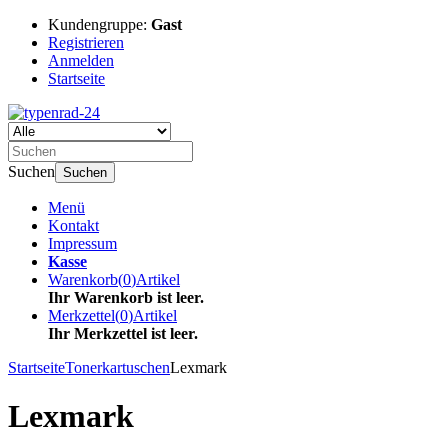
Kundengruppe:
Gast
Registrieren
Anmelden
Startseite
Suchen
Suchen
Menü
Kontakt
Impressum
Kasse
Warenkorb
(
0
)
Artikel
Ihr Warenkorb ist leer.
Merkzettel
(
0
)
Artikel
Ihr Merkzettel ist leer.
Startseite
Tonerkartuschen
Lexmark
Lexmark