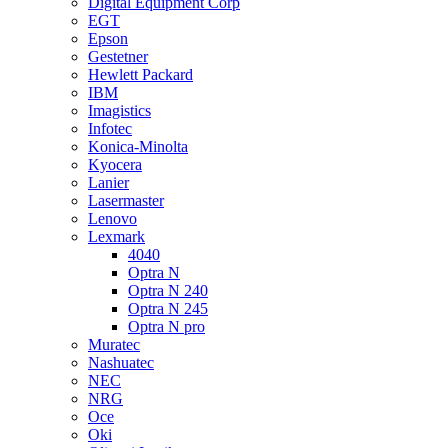
Digital Equipment Corp
EGT
Epson
Gestetner
Hewlett Packard
IBM
Imagistics
Infotec
Konica-Minolta
Kyocera
Lanier
Lasermaster
Lenovo
Lexmark
4040
Optra N
Optra N 240
Optra N 245
Optra N pro
Muratec
Nashuatec
NEC
NRG
Oce
Oki