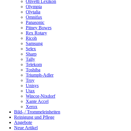
Olivetti Lexikon
Olympia
Olytalia
Omnifax
Panasonic
Pitney Bowes
Rex Rotary
Ricoh
Samsung
Selex
Sharp
Tally
Telekom
Toshiba
Triumph-Adler
Troy
Unisys
Utax
Wincor-Nixdorf
Xante Accel
Xerox
Bild- / Trommeleinheiten
Reinigung und Pflege
Angebote
Neue Artikel