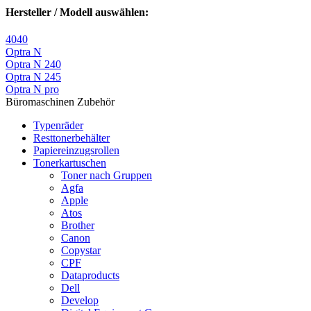
Hersteller / Modell auswählen:
4040
Optra N
Optra N 240
Optra N 245
Optra N pro
Büromaschinen Zubehör
Typenräder
Resttonerbehälter
Papiereinzugsrollen
Tonerkartuschen
Toner nach Gruppen
Agfa
Apple
Atos
Brother
Canon
Copystar
CPF
Dataproducts
Dell
Develop