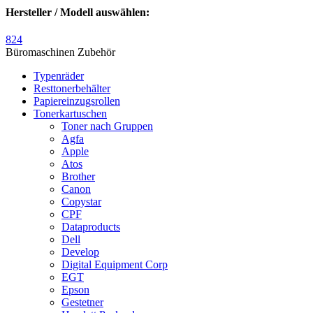
Hersteller / Modell auswählen:
824
Büromaschinen Zubehör
Typenräder
Resttonerbehälter
Papiereinzugsrollen
Tonerkartuschen
Toner nach Gruppen
Agfa
Apple
Atos
Brother
Canon
Copystar
CPF
Dataproducts
Dell
Develop
Digital Equipment Corp
EGT
Epson
Gestetner