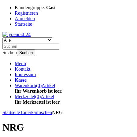
Kundengruppe:
Gast
Registrieren
Anmelden
Startseite
Suchen
Suchen
Menü
Kontakt
Impressum
Kasse
Warenkorb
(
0
)
Artikel
Ihr Warenkorb ist leer.
Merkzettel
(
0
)
Artikel
Ihr Merkzettel ist leer.
Startseite
Tonerkartuschen
NRG
NRG