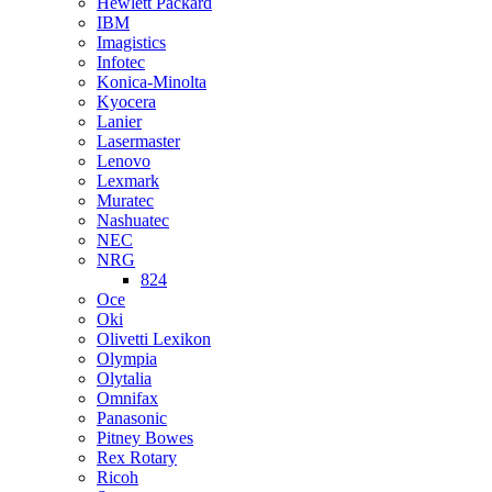
Hewlett Packard
IBM
Imagistics
Infotec
Konica-Minolta
Kyocera
Lanier
Lasermaster
Lenovo
Lexmark
Muratec
Nashuatec
NEC
NRG
824
Oce
Oki
Olivetti Lexikon
Olympia
Olytalia
Omnifax
Panasonic
Pitney Bowes
Rex Rotary
Ricoh