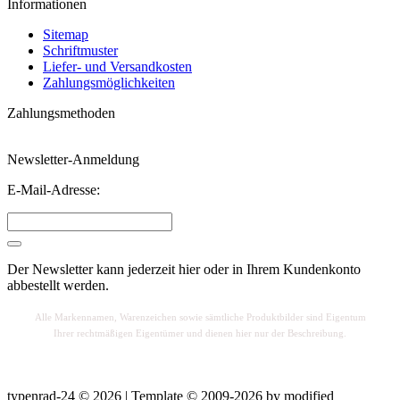
Informationen
Sitemap
Schriftmuster
Liefer- und Versandkosten
Zahlungsmöglichkeiten
Zahlungsmethoden
Newsletter-Anmeldung
E-Mail-Adresse:
Der Newsletter kann jederzeit hier oder in Ihrem Kundenkonto
abbestellt werden.
Alle Markennamen, Warenzeichen sowie sä
mtliche Produktbilder sind Eigentum
Ihrer rechtmäßigen Eigentümer und dienen hier nur der Beschreibung.
typenrad-24 © 2026 | Template © 2009-2026 by
mod
ified