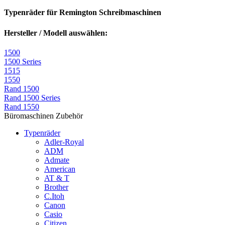
Typenräder für Remington Schreibmaschinen
Hersteller / Modell auswählen:
1500
1500 Series
1515
1550
Rand 1500
Rand 1500 Series
Rand 1550
Büromaschinen Zubehör
Typenräder
Adler-Royal
ADM
Admate
American
AT & T
Brother
C.Itoh
Canon
Casio
Citizen