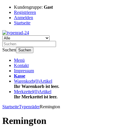
Kundengruppe:
Gast
Registrieren
Anmelden
Startseite
Suchen
Suchen
Menü
Kontakt
Impressum
Kasse
Warenkorb
(
0
)
Artikel
Ihr Warenkorb ist leer.
Merkzettel
(
0
)
Artikel
Ihr Merkzettel ist leer.
Startseite
Typenräder
Remington
Remington