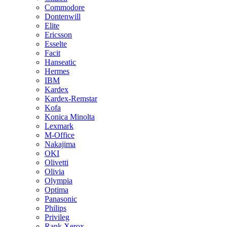
Commodore
Dontenwill
Elite
Ericsson
Esselte
Facit
Hanseatic
Hermes
IBM
Kardex
Kardex-Remstar
Kofa
Konica Minolta
Lexmark
M-Office
Nakajima
OKI
Olivetti
Olivia
Olympia
Optima
Panasonic
Philips
Privileg
Rank Xerox