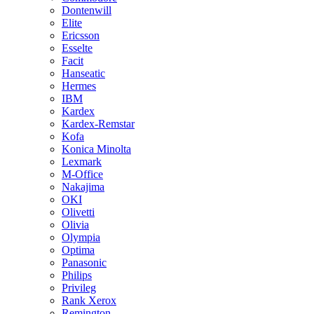
Dontenwill
Elite
Ericsson
Esselte
Facit
Hanseatic
Hermes
IBM
Kardex
Kardex-Remstar
Kofa
Konica Minolta
Lexmark
M-Office
Nakajima
OKI
Olivetti
Olivia
Olympia
Optima
Panasonic
Philips
Privileg
Rank Xerox
Remington