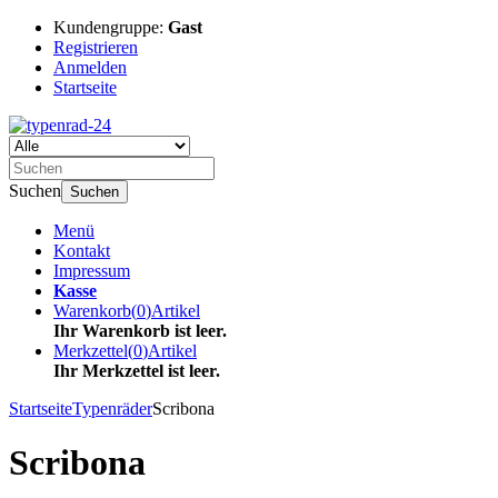
Kundengruppe:
Gast
Registrieren
Anmelden
Startseite
Suchen
Suchen
Menü
Kontakt
Impressum
Kasse
Warenkorb
(
0
)
Artikel
Ihr Warenkorb ist leer.
Merkzettel
(
0
)
Artikel
Ihr Merkzettel ist leer.
Startseite
Typenräder
Scribona
Scribona