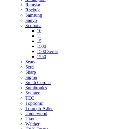
Remstar
Roebuk
Samsung
Sanyo
Scribona
10
11
15
1500
1500 Series
1550
Sears
Serd
Sharp
Sigma
Smith Corona
Sumitronics
Swintec
TEC
Toptronic
Triumph-Adler
Underwood
Utax
Walther