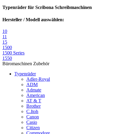
Typenräder für Scribona Schreibmaschinen
Hersteller / Modell auswählen:
10
11
15
1500
1500 Series
1550
Büromaschinen Zubehör
Typenräder
Adler-Royal
ADM
Admate
American
AT & T
Brother
C.Itoh
Canon
Casio
Citizen
Commodore