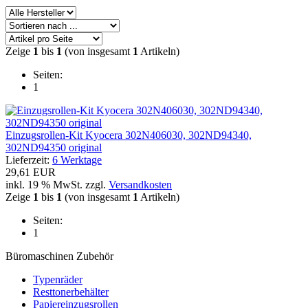
Zeige
1
bis
1
(von insgesamt
1
Artikeln)
Seiten:
1
Einzugsrollen-Kit Kyocera 302N406030, 302ND94340,
302ND94350 original
Lieferzeit:
6 Werktage
29,61 EUR
inkl. 19 % MwSt. zzgl.
Versandkosten
Zeige
1
bis
1
(von insgesamt
1
Artikeln)
Seiten:
1
Büromaschinen Zubehör
Typenräder
Resttonerbehälter
Papiereinzugsrollen