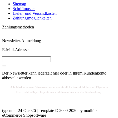
Sitemap
Schriftmuster
Liefer- und Versandkosten
Zahlungsmöglichkeiten
Zahlungsmethoden
Newsletter-Anmeldung
E-Mail-Adresse:
Der Newsletter kann jederzeit hier oder in Ihrem Kundenkonto
abbestellt werden.
Alle Markennamen, Warenzeichen sowie sä
mtliche Produktbilder sind Eigentum
Ihrer rechtmäßigen Eigentümer und dienen hier nur der Beschreibung.
typenrad-24 © 2026 | Template © 2009-2026 by
mod
ified
eCommerce Shopsoftware