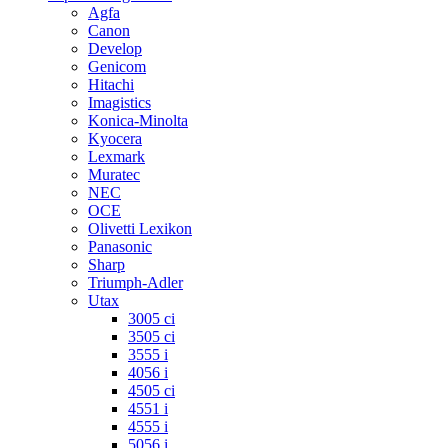
Agfa
Canon
Develop
Genicom
Hitachi
Imagistics
Konica-Minolta
Kyocera
Lexmark
Muratec
NEC
OCE
Olivetti Lexikon
Panasonic
Sharp
Triumph-Adler
Utax
3005 ci
3505 ci
3555 i
4056 i
4505 ci
4551 i
4555 i
5056 i