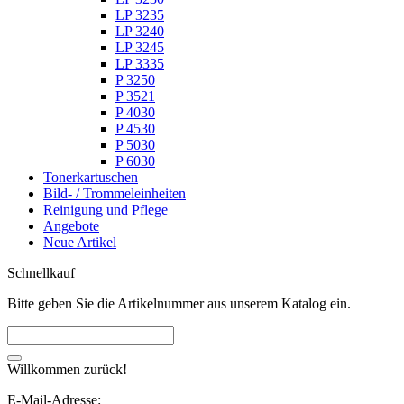
LP 3235
LP 3240
LP 3245
LP 3335
P 3250
P 3521
P 4030
P 4530
P 5030
P 6030
Tonerkartuschen
Bild- / Trommeleinheiten
Reinigung und Pflege
Angebote
Neue Artikel
Schnellkauf
Bitte geben Sie die Artikelnummer aus unserem Katalog ein.
Willkommen zurück!
E-Mail-Adresse: