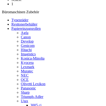
1
Büromaschinen Zubehör
Typenräder
Resttonerbehälter
Papiereinzugsrollen
Agfa
Canon
Develop
Genicom
Hitachi
Imagistics
Konica-Minolta
Kyocera
Lexmark
Muratec
NEC
OCE
Olivetti Lexikon
Panasonic
Sharp
Triumph-Adler
Utax
3005 ci