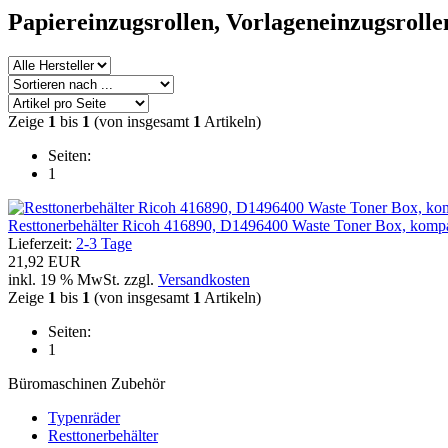
Papiereinzugsrollen, Vorlageneinzugsrolle
Zeige
1
bis
1
(von insgesamt
1
Artikeln)
Seiten:
1
Resttonerbehälter Ricoh 416890, D1496400 Waste Toner Box, kompa
Lieferzeit:
2-3 Tage
21,92 EUR
inkl. 19 % MwSt. zzgl.
Versandkosten
Zeige
1
bis
1
(von insgesamt
1
Artikeln)
Seiten:
1
Büromaschinen Zubehör
Typenräder
Resttonerbehälter