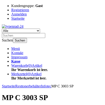
Kundengruppe:
Gast
Registrieren
Anmelden
Startseite
Suchen
Suchen
Menü
Kontakt
Impressum
Kasse
Warenkorb
(
0
)
Artikel
Ihr Warenkorb ist leer.
Merkzettel
(
0
)
Artikel
Ihr Merkzettel ist leer.
Startseite
Resttonerbehälter
Infotec
MP C 3003 SP
MP C 3003 SP