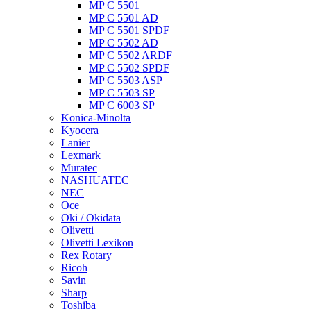
MP C 5501
MP C 5501 AD
MP C 5501 SPDF
MP C 5502 AD
MP C 5502 ARDF
MP C 5502 SPDF
MP C 5503 ASP
MP C 5503 SP
MP C 6003 SP
Konica-Minolta
Kyocera
Lanier
Lexmark
Muratec
NASHUATEC
NEC
Oce
Oki / Okidata
Olivetti
Olivetti Lexikon
Rex Rotary
Ricoh
Savin
Sharp
Toshiba