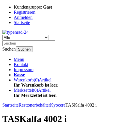
Kundengruppe:
Gast
Registrieren
Anmelden
Startseite
Suchen
Suchen
Menü
Kontakt
Impressum
Kasse
Warenkorb
(
0
)
Artikel
Ihr Warenkorb ist leer.
Merkzettel
(
0
)
Artikel
Ihr Merkzettel ist leer.
Startseite
Resttonerbehälter
Kyocera
TASKalfa 4002 i
TASKalfa 4002 i