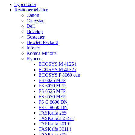
Typenräder
Resttonerbehälter
Canon
Copystar
Dell
Develop
Gestetner
Hewlett Packard
Infotec
Konica-Minolta
Kyocera
ECOSYS M 4125 i
ECOSYS M 4132 i
ECOSYS P 8060 cdn
FS 6025 MFP
FS 6030 MFP
FS 6525 MFP
FS 6530 MFP
FS C 8600 DN
FS C 8650 DN
TASKalfa 255
TASKalfa 2552 ci
TASKalfa 3010 i
TASKalfa 3011 i
TASKalfa 305