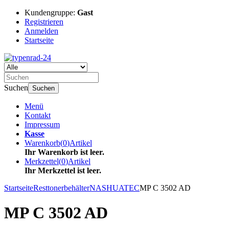
Kundengruppe:
Gast
Registrieren
Anmelden
Startseite
Suchen
Suchen
Menü
Kontakt
Impressum
Kasse
Warenkorb
(
0
)
Artikel
Ihr Warenkorb ist leer.
Merkzettel
(
0
)
Artikel
Ihr Merkzettel ist leer.
Startseite
Resttonerbehälter
NASHUATEC
MP C 3502 AD
MP C 3502 AD