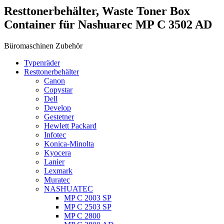
Resttonerbehälter, Waste Toner Box
Container für Nashuarec MP C 3502 AD
Büromaschinen Zubehör
Typenräder
Resttonerbehälter
Canon
Copystar
Dell
Develop
Gestetner
Hewlett Packard
Infotec
Konica-Minolta
Kyocera
Lanier
Lexmark
Muratec
NASHUATEC
MP C 2003 SP
MP C 2503 SP
MP C 2800