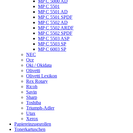
MP C 5000 AD
MP C 5501
MP C 5501 AD
MP C 5501 SPDF
MP C 5502 AD
MP C 5502 ARDF
MP C 5502 SPDF
MP C 5503 ASP
MP C 5503 SP
MP C 6003 SP
NEC
Oce
Oki / Okidata
Olivetti
Olivetti Lexikon
Rex Rotary
Ricoh
Savin
Sharp
Toshiba
Triumph-Adler
Utax
Xerox
Papiereinzugsrollen
Tonerkartuschen