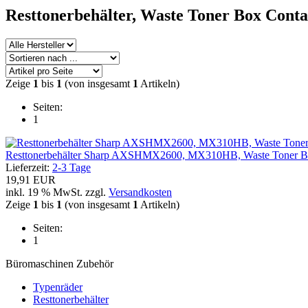
Resttonerbehälter, Waste Toner Box Cont
Zeige
1
bis
1
(von insgesamt
1
Artikeln)
Seiten:
1
Resttonerbehälter Sharp AXSHMX2600, MX310HB, Waste Toner Bo
Lieferzeit:
2-3 Tage
19,91 EUR
inkl. 19 % MwSt. zzgl.
Versandkosten
Zeige
1
bis
1
(von insgesamt
1
Artikeln)
Seiten:
1
Büromaschinen Zubehör
Typenräder
Resttonerbehälter