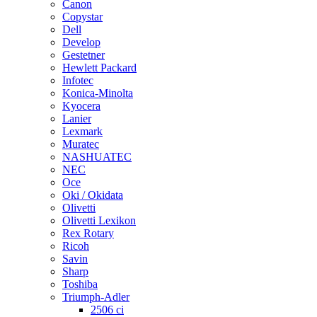
Canon
Copystar
Dell
Develop
Gestetner
Hewlett Packard
Infotec
Konica-Minolta
Kyocera
Lanier
Lexmark
Muratec
NASHUATEC
NEC
Oce
Oki / Okidata
Olivetti
Olivetti Lexikon
Rex Rotary
Ricoh
Savin
Sharp
Toshiba
Triumph-Adler
2506 ci