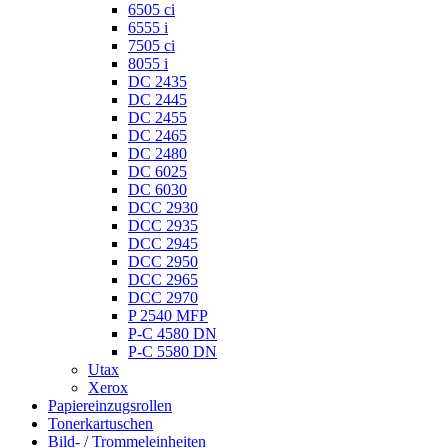
6505 ci
6555 i
7505 ci
8055 i
DC 2435
DC 2445
DC 2455
DC 2465
DC 2480
DC 6025
DC 6030
DCC 2930
DCC 2935
DCC 2945
DCC 2950
DCC 2965
DCC 2970
P 2540 MFP
P-C 4580 DN
P-C 5580 DN
Utax
Xerox
Papiereinzugsrollen
Tonerkartuschen
Bild- / Trommeleinheiten