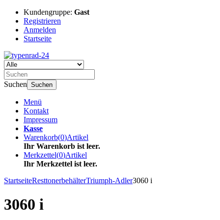
Kundengruppe:
Gast
Registrieren
Anmelden
Startseite
Suchen
Suchen
Menü
Kontakt
Impressum
Kasse
Warenkorb
(
0
)
Artikel
Ihr Warenkorb ist leer.
Merkzettel
(
0
)
Artikel
Ihr Merkzettel ist leer.
Startseite
Resttonerbehälter
Triumph-Adler
3060 i
3060 i