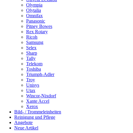
Olympia
Olytalia
Omnifax
Panasonic
Pitney Bowes
Rex Rotary
Ricoh
Samsung
Selex
Sharp
Tally
Telekom
Toshiba
Triumph-Adler
Troy
Unisys
Utax
Wincor-Nixdorf
Xante Accel
Xerox
Bild- / Trommeleinheiten
Reinigung und Pflege
Angebote
Neue Artikel