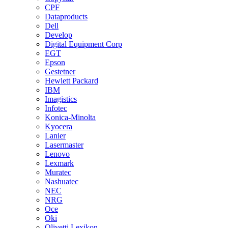
CPF
Dataproducts
Dell
Develop
Digital Equipment Corp
EGT
Epson
Gestetner
Hewlett Packard
IBM
Imagistics
Infotec
Konica-Minolta
Kyocera
Lanier
Lasermaster
Lenovo
Lexmark
Muratec
Nashuatec
NEC
NRG
Oce
Oki
Olivetti Lexikon