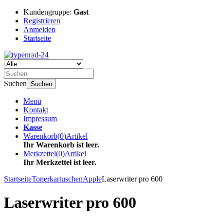
Kundengruppe:
Gast
Registrieren
Anmelden
Startseite
Suchen
Suchen
Menü
Kontakt
Impressum
Kasse
Warenkorb
(
0
)
Artikel
Ihr Warenkorb ist leer.
Merkzettel
(
0
)
Artikel
Ihr Merkzettel ist leer.
Startseite
Tonerkartuschen
Apple
Laserwriter pro 600
Laserwriter pro 600