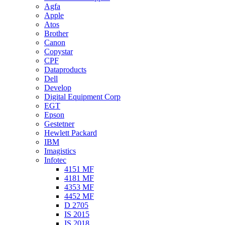
Agfa
Apple
Atos
Brother
Canon
Copystar
CPF
Dataproducts
Dell
Develop
Digital Equipment Corp
EGT
Epson
Gestetner
Hewlett Packard
IBM
Imagistics
Infotec
4151 MF
4181 MF
4353 MF
4452 MF
D 2705
IS 2015
IS 2018