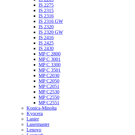
IS 2275
IS 2315
IS 2316
IS 2316 GW
IS 2320
IS 2320 GW
IS 2416
IS 2425
IS 2430
MP C 2800
MP C 3001
MP C 3300
MP C 3501
MP C2030
MP C2050
MP C2051
MP C2530
MP C2550
MP C2551
Konica-Minolta
Kyocera
Lanier
Lasermaster
Lenovo