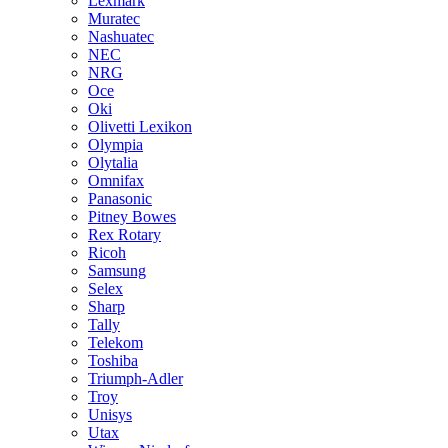
Lexmark
Muratec
Nashuatec
NEC
NRG
Oce
Oki
Olivetti Lexikon
Olympia
Olytalia
Omnifax
Panasonic
Pitney Bowes
Rex Rotary
Ricoh
Samsung
Selex
Sharp
Tally
Telekom
Toshiba
Triumph-Adler
Troy
Unisys
Utax