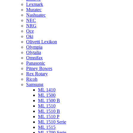
Lexmark
Muratec
Nashuatec
NEC
NRG
Oce
Oki
Olivetti Lexikon
Olympia
Olytalia
Omnifax
Panasonic
Pitney Bowes
Rex Rotary
Ricoh
Samsung
ML 1410
ML 1500
ML 1500 B
ML 1510
ML 1510 B
ML 1510 P
ML 1510 Serie
ML 1515
ML 1700 Serie