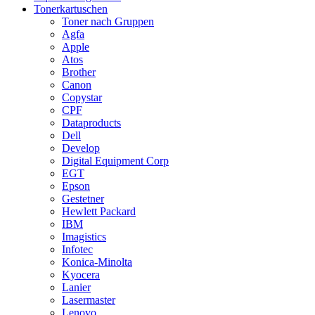
Tonerkartuschen
Toner nach Gruppen
Agfa
Apple
Atos
Brother
Canon
Copystar
CPF
Dataproducts
Dell
Develop
Digital Equipment Corp
EGT
Epson
Gestetner
Hewlett Packard
IBM
Imagistics
Infotec
Konica-Minolta
Kyocera
Lanier
Lasermaster
Lenovo