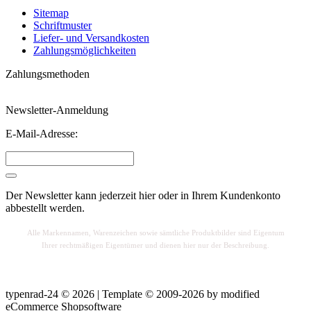
Sitemap
Schriftmuster
Liefer- und Versandkosten
Zahlungsmöglichkeiten
Zahlungsmethoden
Newsletter-Anmeldung
E-Mail-Adresse:
Der Newsletter kann jederzeit hier oder in Ihrem Kundenkonto
abbestellt werden.
Alle Markennamen, Warenzeichen sowie sä
mtliche Produktbilder sind Eigentum
Ihrer rechtmäßigen Eigentümer und dienen hier nur der Beschreibung.
typenrad-24 © 2026 | Template © 2009-2026 by
mod
ified
eCommerce Shopsoftware