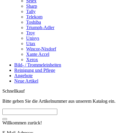
Selex
Sharp
Tally
Telekom
Toshiba
Triumph-Adler
Troy
Unisys
Utax
Wincor-Nixdorf
Xante Accel
Xerox
Bild- / Trommeleinheiten
Reinigung und Pflege
Angebote
Neue Artikel
Schnellkauf
Bitte geben Sie die Artikelnummer aus unserem Katalog ein.
Willkommen zurück!
E-Mail-Adresse: