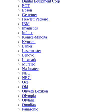
Digital Equipment Corp
EGT
Epson
Gestetner
Hewlett Packard
IBM
Imagistics
Infotec
Konica-Minolta
Kyocera
Lanier
Lasermaster
Lenovo
Lexmark
Muratec
Nashuatec
NEC
NRG
Oce
Oki
Olivetti Lexikon
Olympia
Olytalia
Omnifax
Panasonic