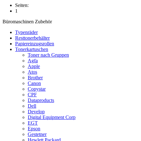
Seiten:
1
Büromaschinen Zubehör
Typenräder
Resttonerbehälter
Papiereinzugsrollen
Tonerkartuschen
Toner nach Gruppen
Agfa
Apple
Atos
Brother
Canon
Copystar
CPF
Dataproducts
Dell
Develop
Digital Equipment Corp
EGT
Epson
Gestetner
Hewlett Packard