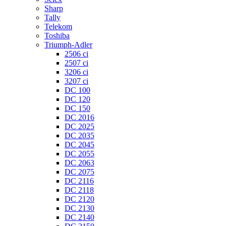
Sharp
Tally
Telekom
Toshiba
Triumph-Adler
2506 ci
2507 ci
3206 ci
3207 ci
DC 100
DC 120
DC 150
DC 2016
DC 2025
DC 2035
DC 2045
DC 2055
DC 2063
DC 2075
DC 2116
DC 2118
DC 2120
DC 2130
DC 2140