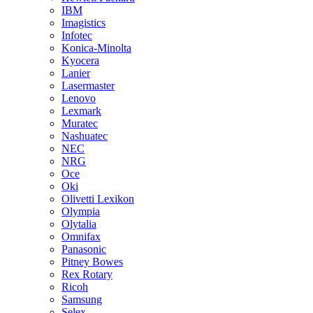
IBM
Imagistics
Infotec
Konica-Minolta
Kyocera
Lanier
Lasermaster
Lenovo
Lexmark
Muratec
Nashuatec
NEC
NRG
Oce
Oki
Olivetti Lexikon
Olympia
Olytalia
Omnifax
Panasonic
Pitney Bowes
Rex Rotary
Ricoh
Samsung
Selex