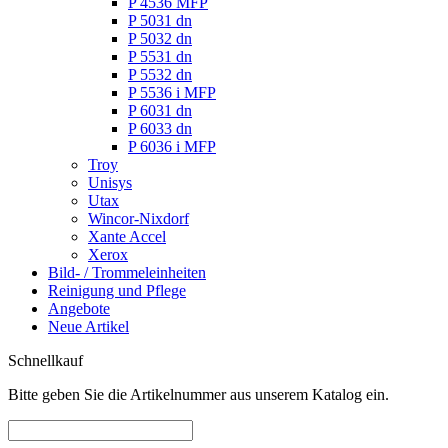
P 4536 MFP
P 5031 dn
P 5032 dn
P 5531 dn
P 5532 dn
P 5536 i MFP
P 6031 dn
P 6033 dn
P 6036 i MFP
Troy
Unisys
Utax
Wincor-Nixdorf
Xante Accel
Xerox
Bild- / Trommeleinheiten
Reinigung und Pflege
Angebote
Neue Artikel
Schnellkauf
Bitte geben Sie die Artikelnummer aus unserem Katalog ein.