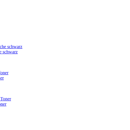
e schwarz
er
oner