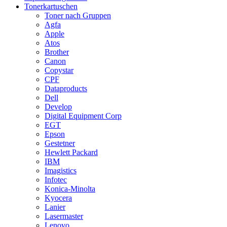
Tonerkartuschen
Toner nach Gruppen
Agfa
Apple
Atos
Brother
Canon
Copystar
CPF
Dataproducts
Dell
Develop
Digital Equipment Corp
EGT
Epson
Gestetner
Hewlett Packard
IBM
Imagistics
Infotec
Konica-Minolta
Kyocera
Lanier
Lasermaster
Lenovo