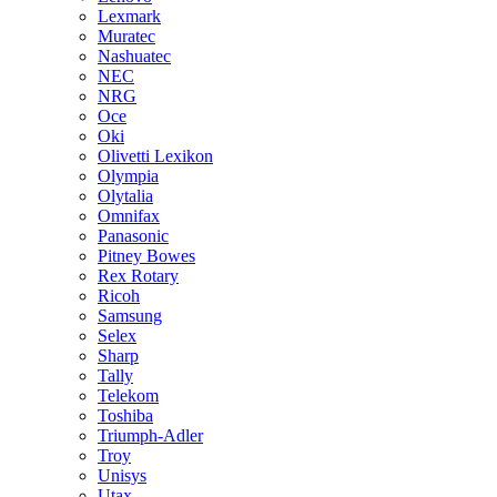
Lexmark
Muratec
Nashuatec
NEC
NRG
Oce
Oki
Olivetti Lexikon
Olympia
Olytalia
Omnifax
Panasonic
Pitney Bowes
Rex Rotary
Ricoh
Samsung
Selex
Sharp
Tally
Telekom
Toshiba
Triumph-Adler
Troy
Unisys
Utax