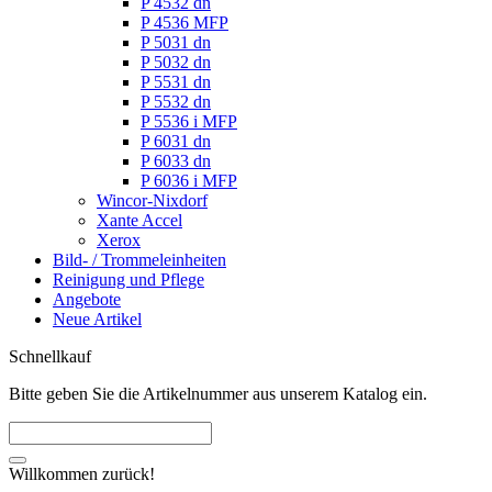
P 4532 dn
P 4536 MFP
P 5031 dn
P 5032 dn
P 5531 dn
P 5532 dn
P 5536 i MFP
P 6031 dn
P 6033 dn
P 6036 i MFP
Wincor-Nixdorf
Xante Accel
Xerox
Bild- / Trommeleinheiten
Reinigung und Pflege
Angebote
Neue Artikel
Schnellkauf
Bitte geben Sie die Artikelnummer aus unserem Katalog ein.
Willkommen zurück!