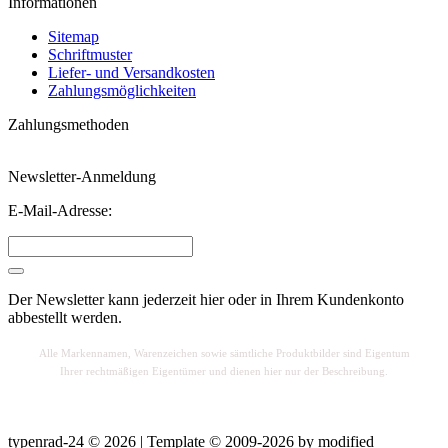
Informationen
Sitemap
Schriftmuster
Liefer- und Versandkosten
Zahlungsmöglichkeiten
Zahlungsmethoden
Newsletter-Anmeldung
E-Mail-Adresse:
Der Newsletter kann jederzeit hier oder in Ihrem Kundenkonto
abbestellt werden.
Alle Markennamen, Warenzeichen sowie sä
mtliche Produktbilder sind Eigentum
Ihrer rechtmäßigen Eigentümer und dienen hier nur der Beschreibung.
typenrad-24 © 2026 | Template © 2009-2026 by
mod
ified