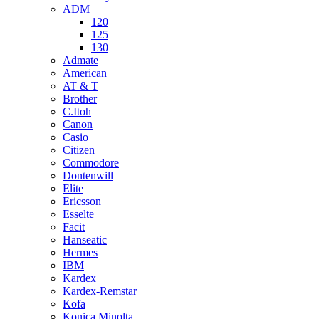
ADM
120
125
130
Admate
American
AT & T
Brother
C.Itoh
Canon
Casio
Citizen
Commodore
Dontenwill
Elite
Ericsson
Esselte
Facit
Hanseatic
Hermes
IBM
Kardex
Kardex-Remstar
Kofa
Konica Minolta