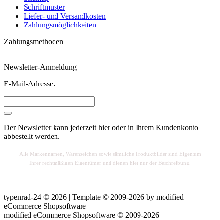
Schriftmuster
Liefer- und Versandkosten
Zahlungsmöglichkeiten
Zahlungsmethoden
Newsletter-Anmeldung
E-Mail-Adresse:
Der Newsletter kann jederzeit hier oder in Ihrem Kundenkonto
abbestellt werden.
Alle Markennamen, Warenzeichen sowie sä
mtliche Produktbilder sind Eigentum
Ihrer rechtmäßigen Eigentümer und dienen hier nur der Beschreibung.
typenrad-24 © 2026 | Template © 2009-2026 by
mod
ified
eCommerce Shopsoftware
mod
ified eCommerce Shopsoftware © 2009-2026