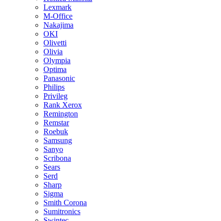
Lexmark
M-Office
Nakajima
OKI
Olivetti
Olivia
Olympia
Optima
Panasonic
Philips
Privileg
Rank Xerox
Remington
Remstar
Roebuk
Samsung
Sanyo
Scribona
Sears
Serd
Sharp
Sigma
Smith Corona
Sumitronics
Swintec