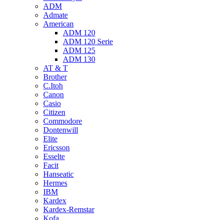
ADM
Admate
American
ADM 120
ADM 120 Serie
ADM 125
ADM 130
AT & T
Brother
C.Itoh
Canon
Casio
Citizen
Commodore
Dontenwill
Elite
Ericsson
Esselte
Facit
Hanseatic
Hermes
IBM
Kardex
Kardex-Remstar
Kofa