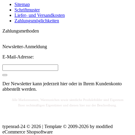
Sitemap
Schriftmuster
Liefer- und Versandkosten
Zahlungsmöglichkeiten
Zahlungsmethoden
Newsletter-Anmeldung
E-Mail-Adresse:
Der Newsletter kann jederzeit hier oder in Ihrem Kundenkonto
abbestellt werden.
Alle Markennamen, Warenzeichen sowie sä
mtliche Produktbilder sind Eigentum
Ihrer rechtmäßigen Eigentümer und dienen hier nur der Beschreibung.
typenrad-24 © 2026 | Template © 2009-2026 by
mod
ified
eCommerce Shopsoftware