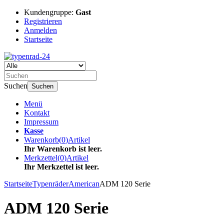
Kundengruppe:
Gast
Registrieren
Anmelden
Startseite
Suchen
Suchen
Menü
Kontakt
Impressum
Kasse
Warenkorb
(
0
)
Artikel
Ihr Warenkorb ist leer.
Merkzettel
(
0
)
Artikel
Ihr Merkzettel ist leer.
Startseite
Typenräder
American
ADM 120 Serie
ADM 120 Serie