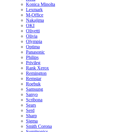
Konica Minolta
Lexmark
M-Office
Nakajima
OKI
Olivetti
Olivia
Olympia
Optima
Panasonic
Philips
Privileg
Rank Xerox
Remington
Remstar
Roebuk
Samsung
Sanyo
Scribona
Sears
Serd
Sharp
Sigma
Smith Corona
Sumitronics