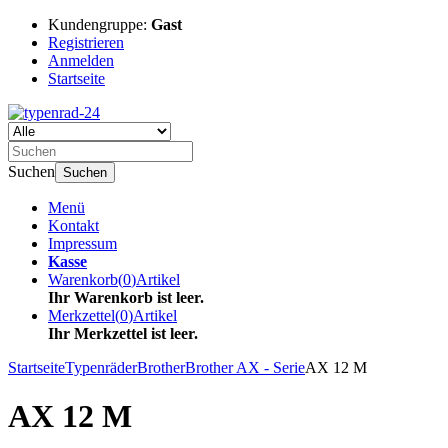
Kundengruppe:
Gast
Registrieren
Anmelden
Startseite
Suchen
Suchen
Menü
Kontakt
Impressum
Kasse
Warenkorb
(
0
)
Artikel
Ihr Warenkorb ist leer.
Merkzettel
(
0
)
Artikel
Ihr Merkzettel ist leer.
Startseite
Typenräder
Brother
Brother AX - Serie
AX 12 M
AX 12 M