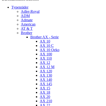
Typenräder
Adler-Royal
ADM
Admate
American
AT & T
Brother
Brother AX - Serie
AX 10
AX 10 C
AX 10 Oeko
AX 100
AX 110
AX 12
AX 12 M
AX 120
AX 130
AX 140
AX 145
AX 15
AX 18
AX 20
AX 210
AX 22