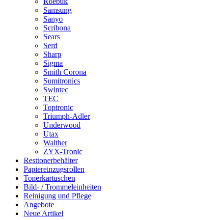
Roebuk
Samsung
Sanyo
Scribona
Sears
Serd
Sharp
Sigma
Smith Corona
Sumitronics
Swintec
TEC
Toptronic
Triumph-Adler
Underwood
Utax
Walther
ZYX-Tronic
Resttonerbehälter
Papiereinzugsrollen
Tonerkartuschen
Bild- / Trommeleinheiten
Reinigung und Pflege
Angebote
Neue Artikel