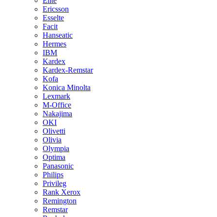
Elite
Ericsson
Esselte
Facit
Hanseatic
Hermes
IBM
Kardex
Kardex-Remstar
Kofa
Konica Minolta
Lexmark
M-Office
Nakajima
OKI
Olivetti
Olivia
Olympia
Optima
Panasonic
Philips
Privileg
Rank Xerox
Remington
Remstar