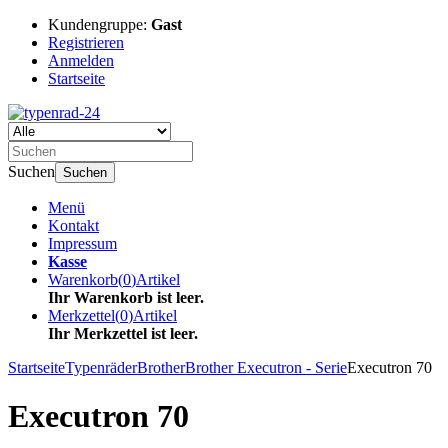
Kundengruppe:
Gast
Registrieren
Anmelden
Startseite
Suchen
Suchen
Menü
Kontakt
Impressum
Kasse
Warenkorb
(
0
)
Artikel
Ihr Warenkorb ist leer.
Merkzettel
(
0
)
Artikel
Ihr Merkzettel ist leer.
Startseite
Typenräder
Brother
Brother Executron - Serie
Executron 70
Executron 70