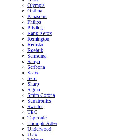
Olympia
Optima
Panasonic
Philips
Privileg
Rank Xerox
Remington
Remstar
Roebuk
Samsung
Sanyo
Scribona
Sears
Serd
Sharp
Sigma
Smith Corona
Sumitronics
Swintec
TEC
Toptronic
Triumph-Adler
Underwood
Utax