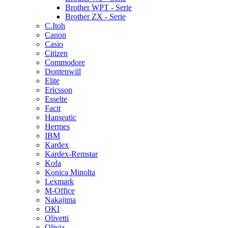
Brother WPT - Serie
Brother ZX - Serie
C.Itoh
Canon
Casio
Citizen
Commodore
Dontenwill
Elite
Ericsson
Esselte
Facit
Hanseatic
Hermes
IBM
Kardex
Kardex-Remstar
Kofa
Konica Minolta
Lexmark
M-Office
Nakajima
OKI
Olivetti
Olivia