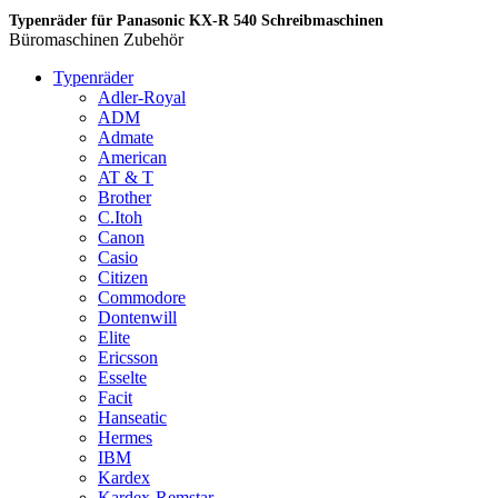
Typenräder für Panasonic KX-R 540 Schreibmaschinen
Büromaschinen Zubehör
Typenräder
Adler-Royal
ADM
Admate
American
AT & T
Brother
C.Itoh
Canon
Casio
Citizen
Commodore
Dontenwill
Elite
Ericsson
Esselte
Facit
Hanseatic
Hermes
IBM
Kardex
Kardex-Remstar