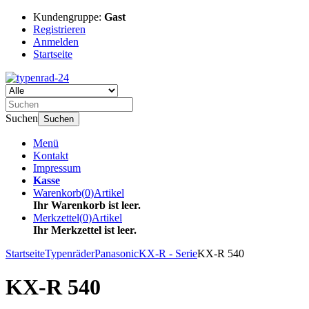
Kundengruppe:
Gast
Registrieren
Anmelden
Startseite
Suchen
Suchen
Menü
Kontakt
Impressum
Kasse
Warenkorb
(
0
)
Artikel
Ihr Warenkorb ist leer.
Merkzettel
(
0
)
Artikel
Ihr Merkzettel ist leer.
Startseite
Typenräder
Panasonic
KX-R - Serie
KX-R 540
KX-R 540