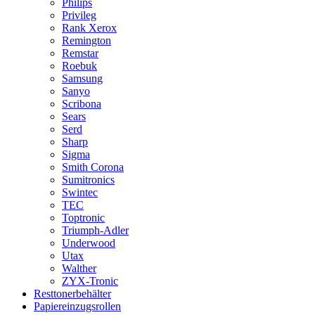
Philips
Privileg
Rank Xerox
Remington
Remstar
Roebuk
Samsung
Sanyo
Scribona
Sears
Serd
Sharp
Sigma
Smith Corona
Sumitronics
Swintec
TEC
Toptronic
Triumph-Adler
Underwood
Utax
Walther
ZYX-Tronic
Resttonerbehälter
Papiereinzugsrollen