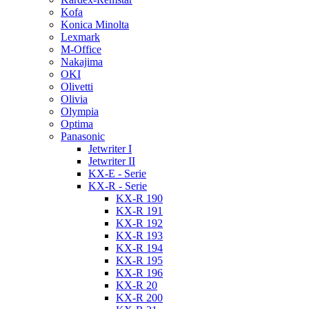
Kofa
Konica Minolta
Lexmark
M-Office
Nakajima
OKI
Olivetti
Olivia
Olympia
Optima
Panasonic
Jetwriter I
Jetwriter II
KX-E - Serie
KX-R - Serie
KX-R 190
KX-R 191
KX-R 192
KX-R 193
KX-R 194
KX-R 195
KX-R 196
KX-R 20
KX-R 200