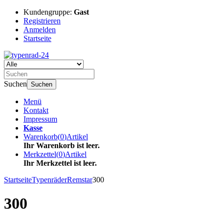
Kundengruppe:
Gast
Registrieren
Anmelden
Startseite
Suchen
Suchen
Menü
Kontakt
Impressum
Kasse
Warenkorb
(
0
)
Artikel
Ihr Warenkorb ist leer.
Merkzettel
(
0
)
Artikel
Ihr Merkzettel ist leer.
Startseite
Typenräder
Remstar
300
300