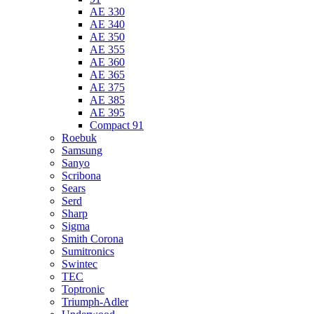
AE 330
AE 340
AE 350
AE 355
AE 360
AE 365
AE 375
AE 385
AE 395
Compact 91
Roebuk
Samsung
Sanyo
Scribona
Sears
Serd
Sharp
Sigma
Smith Corona
Sumitronics
Swintec
TEC
Toptronic
Triumph-Adler