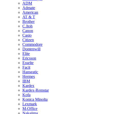
ADM
Admate
American
AT & T
Brother
C.Itoh
Canon
Casio
Citizen
Commodore
Dontenwill
Elite
Ericsson
Esselte
Facit
Hanseatic
Hermes
IBM
Kardex
Kardex-Remstar
Kofa
Konica Minolta
Lexmark
M-Office
Nakajima