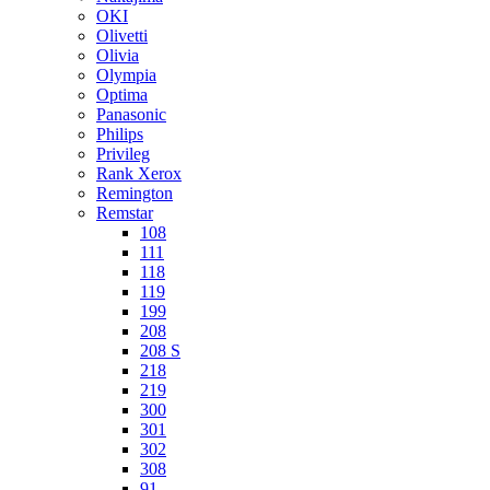
OKI
Olivetti
Olivia
Olympia
Optima
Panasonic
Philips
Privileg
Rank Xerox
Remington
Remstar
108
111
118
119
199
208
208 S
218
219
300
301
302
308
91