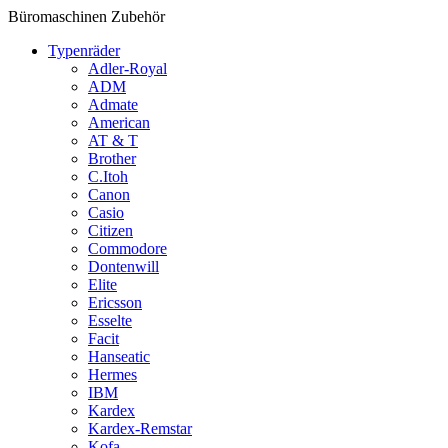
Büromaschinen Zubehör
Typenräder
Adler-Royal
ADM
Admate
American
AT & T
Brother
C.Itoh
Canon
Casio
Citizen
Commodore
Dontenwill
Elite
Ericsson
Esselte
Facit
Hanseatic
Hermes
IBM
Kardex
Kardex-Remstar
Kofa