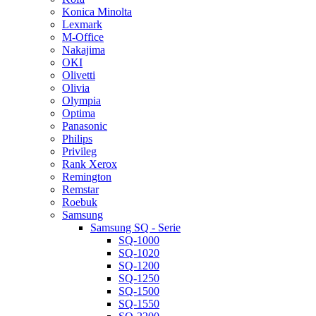
Konica Minolta
Lexmark
M-Office
Nakajima
OKI
Olivetti
Olivia
Olympia
Optima
Panasonic
Philips
Privileg
Rank Xerox
Remington
Remstar
Roebuk
Samsung
Samsung SQ - Serie
SQ-1000
SQ-1020
SQ-1200
SQ-1250
SQ-1500
SQ-1550