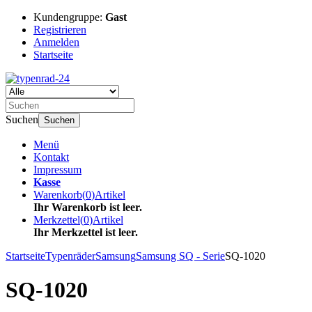
Kundengruppe:
Gast
Registrieren
Anmelden
Startseite
Suchen
Suchen
Menü
Kontakt
Impressum
Kasse
Warenkorb
(
0
)
Artikel
Ihr Warenkorb ist leer.
Merkzettel
(
0
)
Artikel
Ihr Merkzettel ist leer.
Startseite
Typenräder
Samsung
Samsung SQ - Serie
SQ-1020
SQ-1020