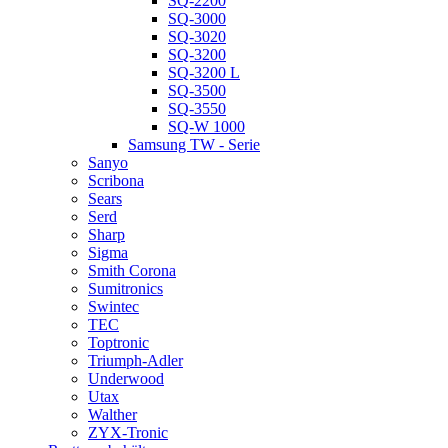
SQ-2200
SQ-3000
SQ-3020
SQ-3200
SQ-3200 L
SQ-3500
SQ-3550
SQ-W 1000
Samsung TW - Serie
Sanyo
Scribona
Sears
Serd
Sharp
Sigma
Smith Corona
Sumitronics
Swintec
TEC
Toptronic
Triumph-Adler
Underwood
Utax
Walther
ZYX-Tronic