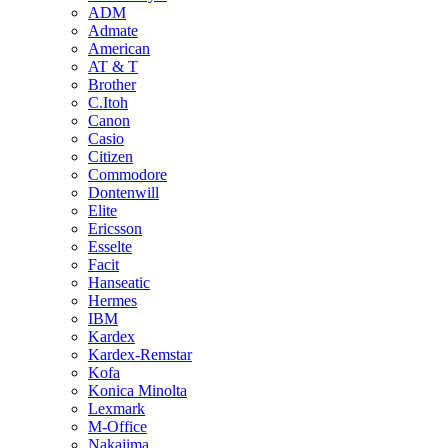
ADM
Admate
American
AT & T
Brother
C.Itoh
Canon
Casio
Citizen
Commodore
Dontenwill
Elite
Ericsson
Esselte
Facit
Hanseatic
Hermes
IBM
Kardex
Kardex-Remstar
Kofa
Konica Minolta
Lexmark
M-Office
Nakajima