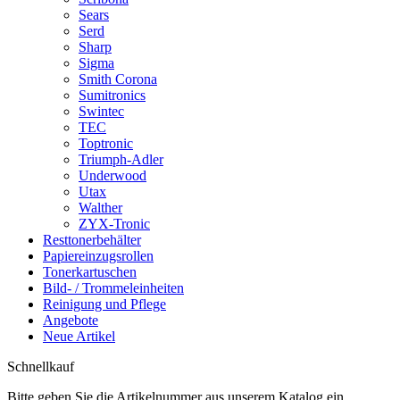
Sears
Serd
Sharp
Sigma
Smith Corona
Sumitronics
Swintec
TEC
Toptronic
Triumph-Adler
Underwood
Utax
Walther
ZYX-Tronic
Resttonerbehälter
Papiereinzugsrollen
Tonerkartuschen
Bild- / Trommeleinheiten
Reinigung und Pflege
Angebote
Neue Artikel
Schnellkauf
Bitte geben Sie die Artikelnummer aus unserem Katalog ein.