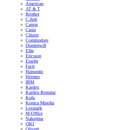
American
AT & T
Brother
C.Itoh
Canon
Casio
Citizen
Commodore
Dontenwill
Elite
Ericsson
Esselte
Facit
Hanseatic
Hermes
IBM
Kardex
Kardex-Remstar
Kofa
Konica Minolta
Lexmark
M-Office
Nakajima
OKI
Olivetti