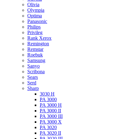
Olivia
Olympia
Optima
Panasonic
Philips
Privileg
Rank Xerox
Remington
Remstar
Roebuk
Samsung
Sanyo
Scribona
Sears
Serd
Sharp
3030 H
PA 3000
PA 3000 H
PA 3000 II
PA 3000 III
PA 3000 X
PA 3020
PA 3020 II
PA 3020 III