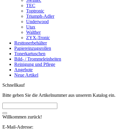
Swintec
TEC
Toptronic
Triumph-Adler
Underwood
Utax
Walther
ZYX-Tronic
Resttonerbehälter
Papiereinzugsrollen
Tonerkartuschen
Bild- / Trommeleinheiten
Reinigung und Pflege
Angebote
Neue Artikel
Schnellkauf
Bitte geben Sie die Artikelnummer aus unserem Katalog ein.
Willkommen zurück!
E-Mail-Adresse: