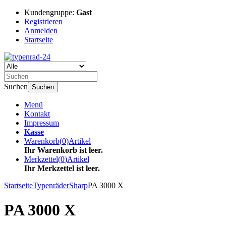
Kundengruppe:
Gast
Registrieren
Anmelden
Startseite
Suchen
Suchen
Menü
Kontakt
Impressum
Kasse
Warenkorb
(
0
)
Artikel
Ihr Warenkorb ist leer.
Merkzettel
(
0
)
Artikel
Ihr Merkzettel ist leer.
Startseite
Typenräder
Sharp
PA 3000 X
PA 3000 X