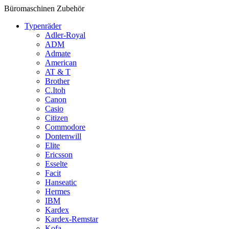
Büromaschinen Zubehör
Typenräder
Adler-Royal
ADM
Admate
American
AT & T
Brother
C.Itoh
Canon
Casio
Citizen
Commodore
Dontenwill
Elite
Ericsson
Esselte
Facit
Hanseatic
Hermes
IBM
Kardex
Kardex-Remstar
Kofa