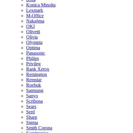
Konica Minolta
Lexmark
M-Office
Nakajima
OKI
Olivetti
Olivia
Olympia
Optima
Panasonic
Philips
Privileg
Rank Xerox
Remington
Remstar
Roebuk
Samsung
Sanyo
Scribona
Sears
Serd
Sharp
Sigma
Smith Corona