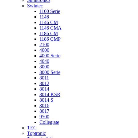
Sumitronics
Swintec
1100 Serie
1146
1146 CM
1146 CMA
1186 CM
1186 CMP
2100
4000
4000 Serie
4040
8000
8000 Serie
8011
8012
8014
8014 KSR
8014 S
8016
8017
9500
Collegiate
TEC
Toptronic