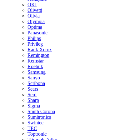
OKI
Olivetti
Olivia
Olympia
Optima
Panasonic
Philips
Privileg
Rank Xerox
Remington
Remstar
Roebuk
Samsung
Sanyo
Scribona
Sears
Serd
Sharp
Sigma
Smith Corona
Sumitronics
Swintec
TEC
Toptronic
Triumph-Adler