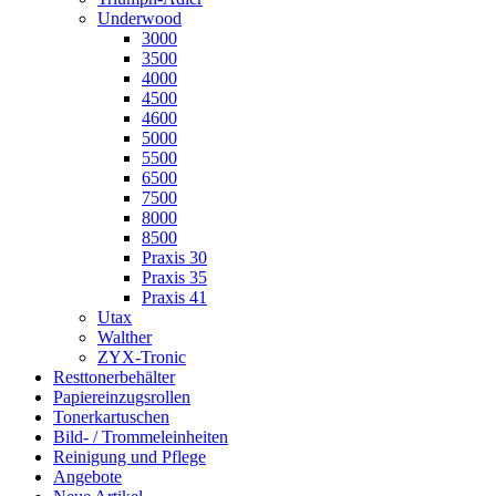
Underwood
3000
3500
4000
4500
4600
5000
5500
6500
7500
8000
8500
Praxis 30
Praxis 35
Praxis 41
Utax
Walther
ZYX-Tronic
Resttonerbehälter
Papiereinzugsrollen
Tonerkartuschen
Bild- / Trommeleinheiten
Reinigung und Pflege
Angebote