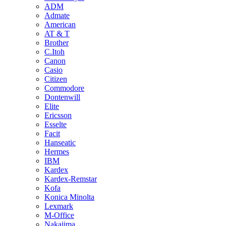
ADM
Admate
American
AT & T
Brother
C.Itoh
Canon
Casio
Citizen
Commodore
Dontenwill
Elite
Ericsson
Esselte
Facit
Hanseatic
Hermes
IBM
Kardex
Kardex-Remstar
Kofa
Konica Minolta
Lexmark
M-Office
Nakajima