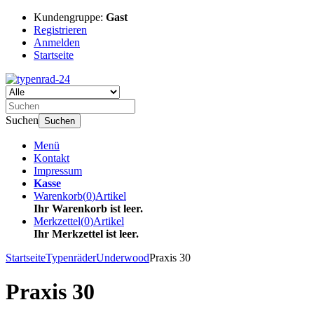
Kundengruppe:
Gast
Registrieren
Anmelden
Startseite
Suchen
Suchen
Menü
Kontakt
Impressum
Kasse
Warenkorb
(
0
)
Artikel
Ihr Warenkorb ist leer.
Merkzettel
(
0
)
Artikel
Ihr Merkzettel ist leer.
Startseite
Typenräder
Underwood
Praxis 30
Praxis 30