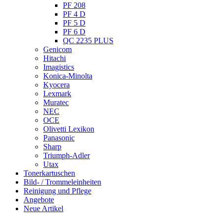
PF 208
PF 4 D
PF 5 D
PF 6 D
QC 2235 PLUS
Genicom
Hitachi
Imagistics
Konica-Minolta
Kyocera
Lexmark
Muratec
NEC
OCE
Olivetti Lexikon
Panasonic
Sharp
Triumph-Adler
Utax
Tonerkartuschen
Bild- / Trommeleinheiten
Reinigung und Pflege
Angebote
Neue Artikel