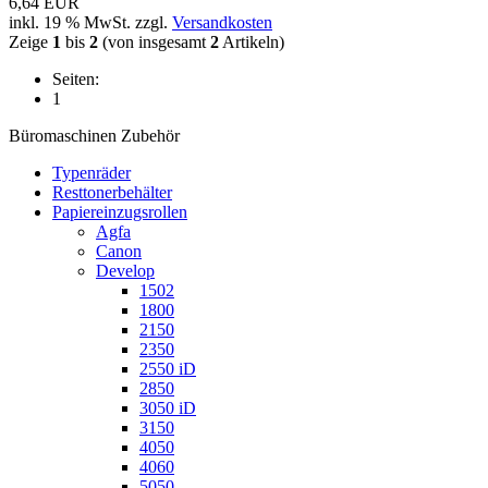
6,64 EUR
inkl. 19 % MwSt. zzgl.
Versandkosten
Zeige
1
bis
2
(von insgesamt
2
Artikeln)
Seiten:
1
Büromaschinen Zubehör
Typenräder
Resttonerbehälter
Papiereinzugsrollen
Agfa
Canon
Develop
1502
1800
2150
2350
2550 iD
2850
3050 iD
3150
4050
4060
5050