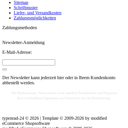
Sitemap
Schriftmuster
Liefer- und Versandkosten
Zahlungsmöglichkeiten
Zahlungsmethoden
Newsletter-Anmeldung
E-Mail-Adresse:
Der Newsletter kann jederzeit hier oder in Ihrem Kundenkonto
abbestellt werden.
Alle Markennamen, Warenzeichen sowie sä
mtliche Produktbilder sind Eigentum
Ihrer rechtmäßigen Eigentümer und dienen hier nur der Beschreibung.
typenrad-24 © 2026 | Template © 2009-2026 by
mod
ified
eCommerce Shopsoftware