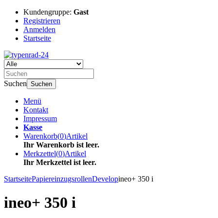
Kundengruppe:
Gast
Registrieren
Anmelden
Startseite
Suchen
Suchen
Menü
Kontakt
Impressum
Kasse
Warenkorb
(
0
)
Artikel
Ihr Warenkorb ist leer.
Merkzettel
(
0
)
Artikel
Ihr Merkzettel ist leer.
Startseite
Papiereinzugsrollen
Develop
ineo+ 350 i
ineo+ 350 i