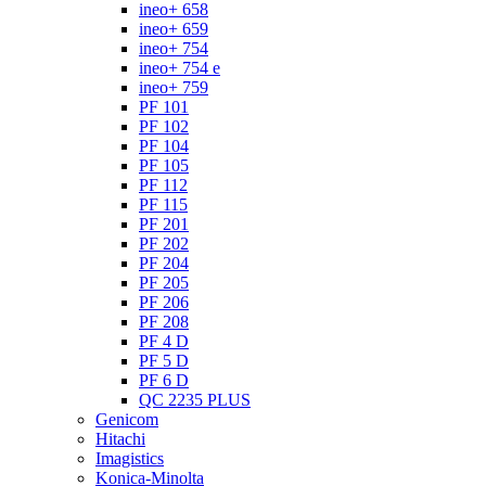
ineo+ 658
ineo+ 659
ineo+ 754
ineo+ 754 e
ineo+ 759
PF 101
PF 102
PF 104
PF 105
PF 112
PF 115
PF 201
PF 202
PF 204
PF 205
PF 206
PF 208
PF 4 D
PF 5 D
PF 6 D
QC 2235 PLUS
Genicom
Hitachi
Imagistics
Konica-Minolta