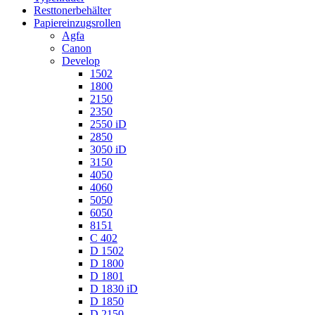
Resttonerbehälter
Papiereinzugsrollen
Agfa
Canon
Develop
1502
1800
2150
2350
2550 iD
2850
3050 iD
3150
4050
4060
5050
6050
8151
C 402
D 1502
D 1800
D 1801
D 1830 iD
D 1850
D 2150