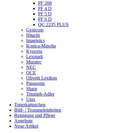
PF 208
PF 4 D
PF 5 D
PF 6 D
QC 2235 PLUS
Genicom
Hitachi
Imagistics
Konica-Minolta
Kyocera
Lexmark
Muratec
NEC
OCE
Olivetti Lexikon
Panasonic
Sharp
Triumph-Adler
Utax
Tonerkartuschen
Bild- / Trommeleinheiten
Reinigung und Pflege
Angebote
Neue Artikel