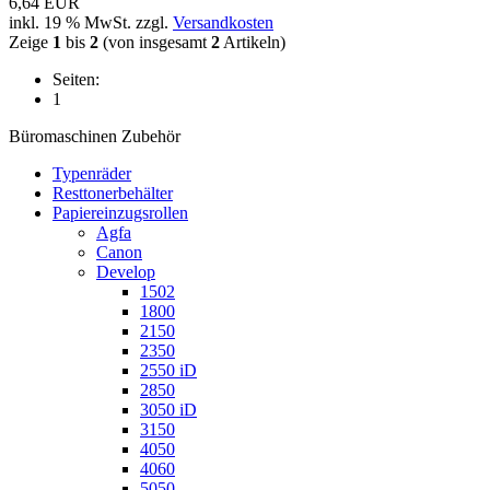
6,64 EUR
inkl. 19 % MwSt. zzgl.
Versandkosten
Zeige
1
bis
2
(von insgesamt
2
Artikeln)
Seiten:
1
Büromaschinen Zubehör
Typenräder
Resttonerbehälter
Papiereinzugsrollen
Agfa
Canon
Develop
1502
1800
2150
2350
2550 iD
2850
3050 iD
3150
4050
4060
5050