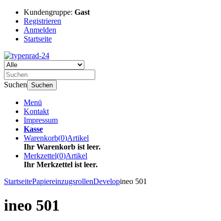
Kundengruppe:
Gast
Registrieren
Anmelden
Startseite
Suchen
Suchen
Menü
Kontakt
Impressum
Kasse
Warenkorb
(
0
)
Artikel
Ihr Warenkorb ist leer.
Merkzettel
(
0
)
Artikel
Ihr Merkzettel ist leer.
Startseite
Papiereinzugsrollen
Develop
ineo 501
ineo 501