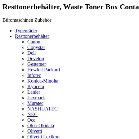
Resttonerbehälter, Waste Toner Box Cont
Büromaschinen Zubehör
Typenräder
Resttonerbehälter
Canon
Copystar
Dell
Develop
Gestetner
Hewlett Packard
Infotec
Konica-Minolta
Kyocera
Lanier
Lexmark
Muratec
NASHUATEC
NEC
Oce
Oki / Okidata
Olivetti
Olivetti Lexikon