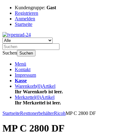
Kundengruppe:
Gast
Registrieren
Anmelden
Startseite
Suchen
Suchen
Menü
Kontakt
Impressum
Kasse
Warenkorb
(
0
)
Artikel
Ihr Warenkorb ist leer.
Merkzettel
(
0
)
Artikel
Ihr Merkzettel ist leer.
Startseite
Resttonerbehälter
Ricoh
MP C 2800 DF
MP C 2800 DF