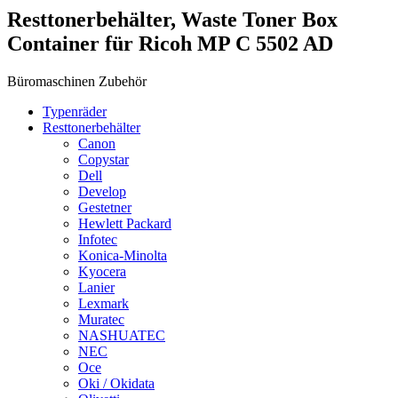
Resttonerbehälter, Waste Toner Box
Container für Ricoh MP C 5502 AD
Büromaschinen Zubehör
Typenräder
Resttonerbehälter
Canon
Copystar
Dell
Develop
Gestetner
Hewlett Packard
Infotec
Konica-Minolta
Kyocera
Lanier
Lexmark
Muratec
NASHUATEC
NEC
Oce
Oki / Okidata