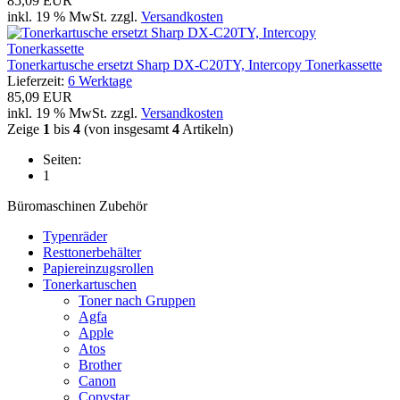
85,09 EUR
inkl. 19 % MwSt. zzgl.
Versandkosten
Tonerkartusche ersetzt Sharp DX-C20TY, Intercopy Tonerkassette
Lieferzeit:
6 Werktage
85,09 EUR
inkl. 19 % MwSt. zzgl.
Versandkosten
Zeige
1
bis
4
(von insgesamt
4
Artikeln)
Seiten:
1
Büromaschinen Zubehör
Typenräder
Resttonerbehälter
Papiereinzugsrollen
Tonerkartuschen
Toner nach Gruppen
Agfa
Apple
Atos
Brother
Canon
Copystar