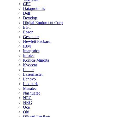
CPF
Dataproducts
Dell
Develop
Digital Equipment Corp
EGT
Epson
Gestetner
Hewlett Packard
IBM
Imagistics
Infotec
Konica-Minolta
Kyocera
Lanier
Lasermaster
Lenovo
Lexmark
Muratec
Nashuatec
NEC
NRG
Oce
Oki
Olivetti Lexikon