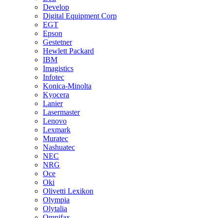
Develop
Digital Equipment Corp
EGT
Epson
Gestetner
Hewlett Packard
IBM
Imagistics
Infotec
Konica-Minolta
Kyocera
Lanier
Lasermaster
Lenovo
Lexmark
Muratec
Nashuatec
NEC
NRG
Oce
Oki
Olivetti Lexikon
Olympia
Olytalia
Omnifax