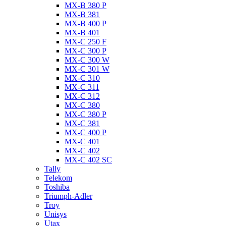
MX-B 380 P
MX-B 381
MX-B 400 P
MX-B 401
MX-C 250 F
MX-C 300 P
MX-C 300 W
MX-C 301 W
MX-C 310
MX-C 311
MX-C 312
MX-C 380
MX-C 380 P
MX-C 381
MX-C 400 P
MX-C 401
MX-C 402
MX-C 402 SC
Tally
Telekom
Toshiba
Triumph-Adler
Troy
Unisys
Utax