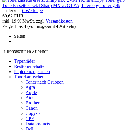
Tonerkassette ersetzt Sharp MX-27GTYA, Intercopy Toner gelb
Lieferzeit:
6 Werktage
69,62 EUR
inkl. 19 % MwSt. zzgl.
Versandkosten
Zeige
1
bis
4
(von insgesamt
4
Artikeln)
Seiten:
1
Büromaschinen Zubehör
Typenräder
Resttonerbehälter
Papiereinzugsrollen
Tonerkartuschen
Toner nach Gruppen
Agfa
Apple
Atos
Brother
Canon
Copystar
CPF
Dataproducts
Dell