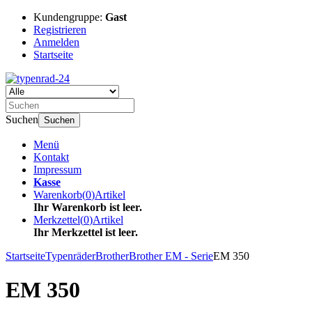
Kundengruppe:
Gast
Registrieren
Anmelden
Startseite
Suchen
Suchen
Menü
Kontakt
Impressum
Kasse
Warenkorb
(
0
)
Artikel
Ihr Warenkorb ist leer.
Merkzettel
(
0
)
Artikel
Ihr Merkzettel ist leer.
Startseite
Typenräder
Brother
Brother EM - Serie
EM 350
EM 350