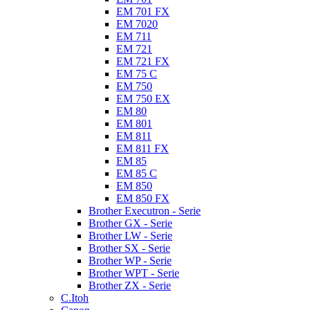
EM 701 FX
EM 7020
EM 711
EM 721
EM 721 FX
EM 75 C
EM 750
EM 750 EX
EM 80
EM 801
EM 811
EM 811 FX
EM 85
EM 85 C
EM 850
EM 850 FX
Brother Executron - Serie
Brother GX - Serie
Brother LW - Serie
Brother SX - Serie
Brother WP - Serie
Brother WPT - Serie
Brother ZX - Serie
C.Itoh