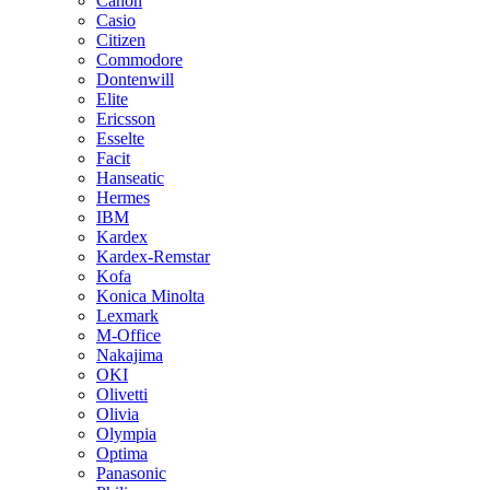
Canon
Casio
Citizen
Commodore
Dontenwill
Elite
Ericsson
Esselte
Facit
Hanseatic
Hermes
IBM
Kardex
Kardex-Remstar
Kofa
Konica Minolta
Lexmark
M-Office
Nakajima
OKI
Olivetti
Olivia
Olympia
Optima
Panasonic