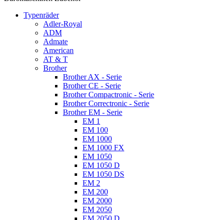
Typenräder
Adler-Royal
ADM
Admate
American
AT & T
Brother
Brother AX - Serie
Brother CE - Serie
Brother Compactronic - Serie
Brother Correctronic - Serie
Brother EM - Serie
EM 1
EM 100
EM 1000
EM 1000 FX
EM 1050
EM 1050 D
EM 1050 DS
EM 2
EM 200
EM 2000
EM 2050
EM 2050 D