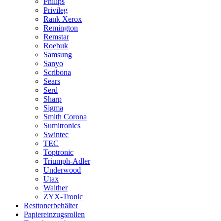
Philips
Privileg
Rank Xerox
Remington
Remstar
Roebuk
Samsung
Sanyo
Scribona
Sears
Serd
Sharp
Sigma
Smith Corona
Sumitronics
Swintec
TEC
Toptronic
Triumph-Adler
Underwood
Utax
Walther
ZYX-Tronic
Resttonerbehälter
Papiereinzugsrollen