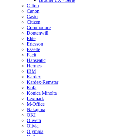
Brother ZX - Serie
C.Itoh
Canon
Casio
Citizen
Commodore
Dontenwill
Elite
Ericsson
Esselte
Facit
Hanseatic
Hermes
IBM
Kardex
Kardex-Remstar
Kofa
Konica Minolta
Lexmark
M-Office
Nakajima
OKI
Olivetti
Olivia
Olympia