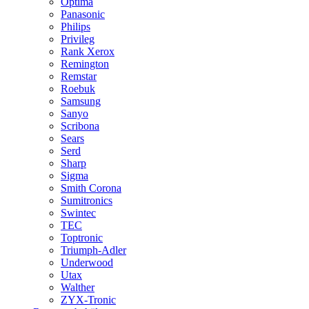
Optima
Panasonic
Philips
Privileg
Rank Xerox
Remington
Remstar
Roebuk
Samsung
Sanyo
Scribona
Sears
Serd
Sharp
Sigma
Smith Corona
Sumitronics
Swintec
TEC
Toptronic
Triumph-Adler
Underwood
Utax
Walther
ZYX-Tronic