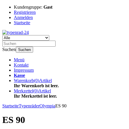
Kundengruppe:
Gast
Registrieren
Anmelden
Startseite
Suchen
Suchen
Menü
Kontakt
Impressum
Kasse
Warenkorb
(
0
)
Artikel
Ihr Warenkorb ist leer.
Merkzettel
(
0
)
Artikel
Ihr Merkzettel ist leer.
Startseite
Typenräder
Olympia
ES 90
ES 90