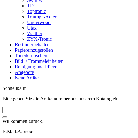
Swintec
TEC
Toptronic
Triumph-Adler
Underwood
Utax
Walther
ZYX-Tronic
Resttonerbehälter
Papiereinzugsrollen
Tonerkartuschen
Bild- / Trommeleinheiten
Reinigung und Pflege
Angebote
Neue Artikel
Schnellkauf
Bitte geben Sie die Artikelnummer aus unserem Katalog ein.
Willkommen zurück!
E-Mail-Adresse: