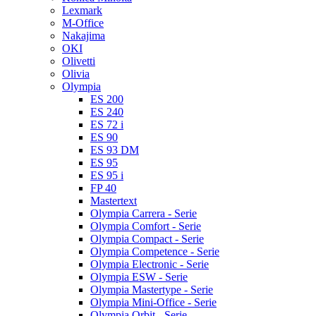
Lexmark
M-Office
Nakajima
OKI
Olivetti
Olivia
Olympia
ES 200
ES 240
ES 72 i
ES 90
ES 93 DM
ES 95
ES 95 i
FP 40
Mastertext
Olympia Carrera - Serie
Olympia Comfort - Serie
Olympia Compact - Serie
Olympia Competence - Serie
Olympia Electronic - Serie
Olympia ESW - Serie
Olympia Mastertype - Serie
Olympia Mini-Office - Serie
Olympia Orbit - Serie