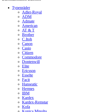
Typenräder
Adler-Royal
ADM
Admate
American
AT & T
Brother
C.Itoh
Canon
Casio
Citizen
Commodore
Dontenwill
Elite
Ericsson
Esselte
Facit
Hanseatic
Hermes
IBM
Kardex
Kardex-Remstar
Kofa
Konica Minolta