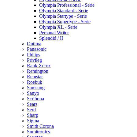
Olympia Professional - Serie
Olympia Standard - Serie
Olympia Startype - Serie
Olympia Supertype - Serie
Olympia XL - Serie
Personal Writer
Splendid / II
Optima
Panasonic
Philips
Privileg
Rank Xerox
Remington
Remstar
Roebuk
Samsung
Sanyo
Scribona
Sears
Serd
Sharp
Sigma
Smith Corona
Sumitronics