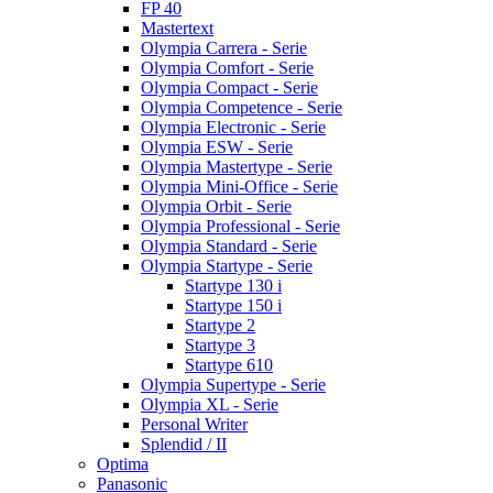
FP 40
Mastertext
Olympia Carrera - Serie
Olympia Comfort - Serie
Olympia Compact - Serie
Olympia Competence - Serie
Olympia Electronic - Serie
Olympia ESW - Serie
Olympia Mastertype - Serie
Olympia Mini-Office - Serie
Olympia Orbit - Serie
Olympia Professional - Serie
Olympia Standard - Serie
Olympia Startype - Serie
Startype 130 i
Startype 150 i
Startype 2
Startype 3
Startype 610
Olympia Supertype - Serie
Olympia XL - Serie
Personal Writer
Splendid / II
Optima
Panasonic