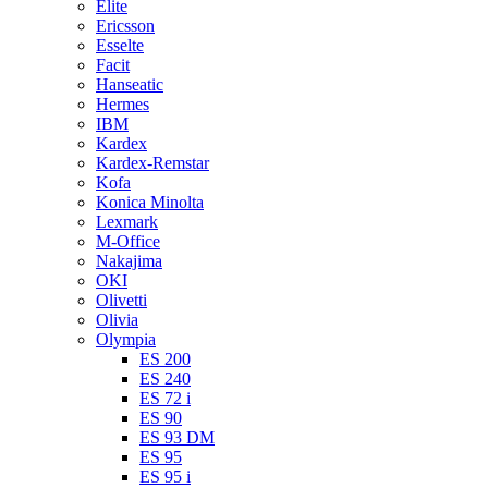
Elite
Ericsson
Esselte
Facit
Hanseatic
Hermes
IBM
Kardex
Kardex-Remstar
Kofa
Konica Minolta
Lexmark
M-Office
Nakajima
OKI
Olivetti
Olivia
Olympia
ES 200
ES 240
ES 72 i
ES 90
ES 93 DM
ES 95
ES 95 i