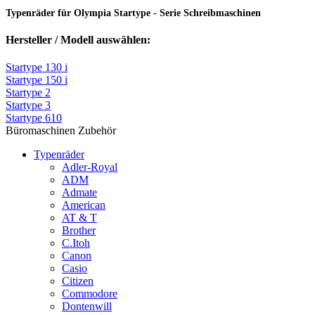
Typenräder für Olympia Startype - Serie Schreibmaschinen
Hersteller / Modell auswählen:
Startype 130 i
Startype 150 i
Startype 2
Startype 3
Startype 610
Büromaschinen Zubehör
Typenräder
Adler-Royal
ADM
Admate
American
AT & T
Brother
C.Itoh
Canon
Casio
Citizen
Commodore
Dontenwill