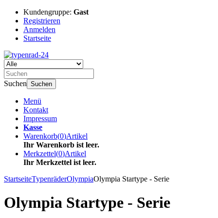
Kundengruppe:
Gast
Registrieren
Anmelden
Startseite
Suchen
Suchen
Menü
Kontakt
Impressum
Kasse
Warenkorb
(
0
)
Artikel
Ihr Warenkorb ist leer.
Merkzettel
(
0
)
Artikel
Ihr Merkzettel ist leer.
Startseite
Typenräder
Olympia
Olympia Startype - Serie
Olympia Startype - Serie