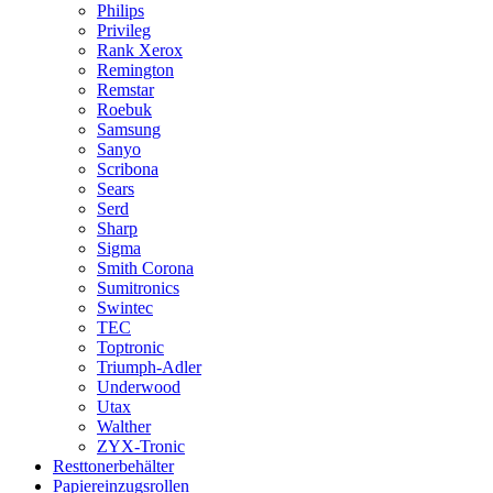
Philips
Privileg
Rank Xerox
Remington
Remstar
Roebuk
Samsung
Sanyo
Scribona
Sears
Serd
Sharp
Sigma
Smith Corona
Sumitronics
Swintec
TEC
Toptronic
Triumph-Adler
Underwood
Utax
Walther
ZYX-Tronic
Resttonerbehälter
Papiereinzugsrollen