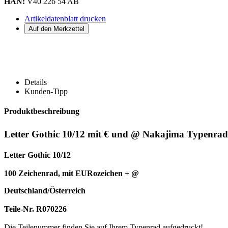
HAN:
V40 226 54 AB
Artikeldatenblatt drucken
Details
Kunden-Tipp
Produktbeschreibung
Letter Gothic 10/12 mit € und @ Nakajima Typenrad
Letter Gothic 10/12
100 Zeichenrad, mit EURozeichen + @
Deutschland/Österreich
Teile-Nr. R070226
Die Teilenummer finden Sie auf Ihrem Typenrad aufgedruckt!