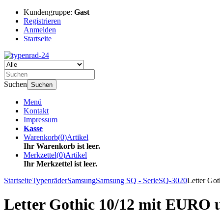
Kundengruppe:
Gast
Registrieren
Anmelden
Startseite
Suchen
Suchen
Menü
Kontakt
Impressum
Kasse
Warenkorb
(
0
)
Artikel
Ihr Warenkorb ist leer.
Merkzettel
(
0
)
Artikel
Ihr Merkzettel ist leer.
Startseite
Typenräder
Samsung
Samsung SQ - Serie
SQ-3020
Letter Go
Letter Gothic 10/12 mit EURO 