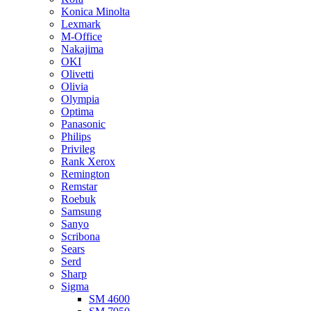
Konica Minolta
Lexmark
M-Office
Nakajima
OKI
Olivetti
Olivia
Olympia
Optima
Panasonic
Philips
Privileg
Rank Xerox
Remington
Remstar
Roebuk
Samsung
Sanyo
Scribona
Sears
Serd
Sharp
Sigma
SM 4600