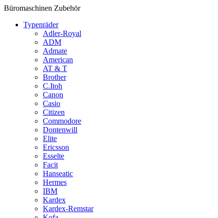
Büromaschinen Zubehör
Typenräder
Adler-Royal
ADM
Admate
American
AT & T
Brother
C.Itoh
Canon
Casio
Citizen
Commodore
Dontenwill
Elite
Ericsson
Esselte
Facit
Hanseatic
Hermes
IBM
Kardex
Kardex-Remstar
Kofa