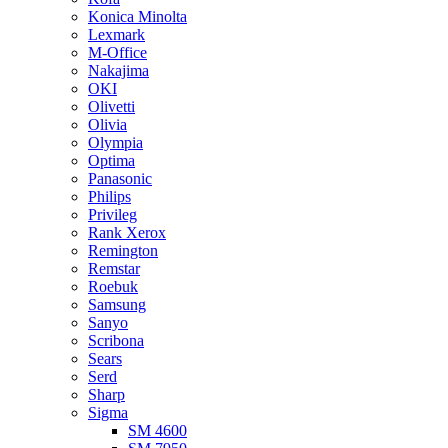
Konica Minolta
Lexmark
M-Office
Nakajima
OKI
Olivetti
Olivia
Olympia
Optima
Panasonic
Philips
Privileg
Rank Xerox
Remington
Remstar
Roebuk
Samsung
Sanyo
Scribona
Sears
Serd
Sharp
Sigma
SM 4600