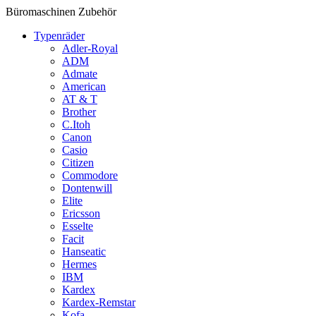
Büromaschinen Zubehör
Typenräder
Adler-Royal
ADM
Admate
American
AT & T
Brother
C.Itoh
Canon
Casio
Citizen
Commodore
Dontenwill
Elite
Ericsson
Esselte
Facit
Hanseatic
Hermes
IBM
Kardex
Kardex-Remstar
Kofa